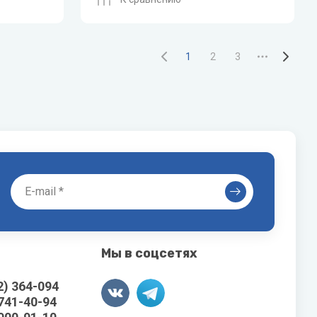
1
2
3
Мы в соцсетях
2) 364-094
 741-40-94