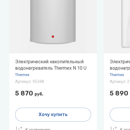
Zehnder
Нов
Zilon
Пио
Zota
Теп
Теп
ТОП
Электрический накопительный
Электрич
Эва
водонагреватель Thermex N 10 U
водонагр
Thermex
Thermex
Артикул:
95348
Артикул:
2
5 870
5 890
руб.
Хочу купить
К сравнению
К ср