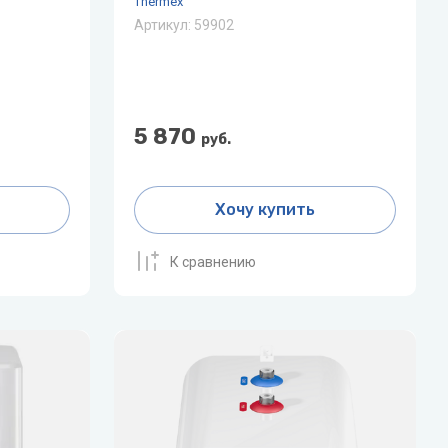
Thermex
V
Системы «под мойку» нового
W
Артикул:
59902
поколения Expert
Vaillant
Wester
Показать все
VIEIR
Wilo
5 870
VilTerm
WILO-NATIVE
руб.
Хочу купить
К сравнению