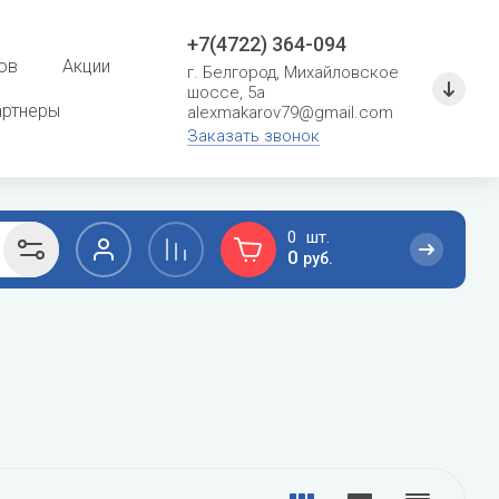
+7(4722) 364-094
ов
Акции
г. Белгород, Михайловское
шоссе, 5а
артнеры
alexmakarov79@gmail.com
Заказать звонок
0
0
руб.
F
G
сушение
Расходные материалы для систем
кондиционирования
Ferroli
General
Кронштейны и металлоконструкции
Fondital
General Climate
Фреон
Fujitsu
Gree