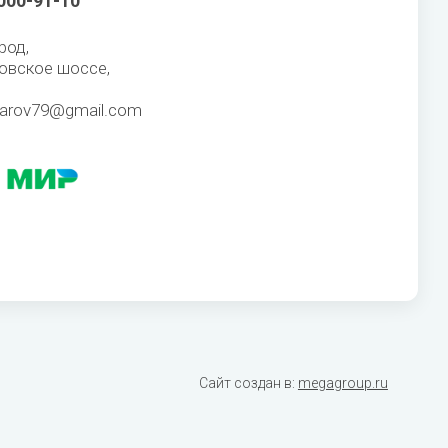
 000-91-10
род,
овское шоссе,
karov79@gmail.com
Сайт создан в:
megagroup.ru