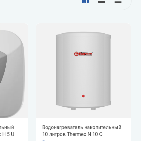
Дренажные насосы
Funai
Grundfos
Показать все
Gruner
Котлы
Электрические котлы
Настенные газовые котлы
Напольные газовые котлы
N
O
Показать все
Navien
ONDO
Nibe
ол
Бытовые фильтры
Обратный осмос
ельный
Водонагреватель накопительный
Фильтры «рядом с мойкой»
 H 5 U
10 литров Thermex N 10 O