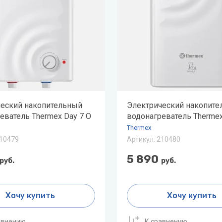
ая вода
н
лодар
ломаш
ОЛ-ЭКО
еский накопительный
Электрический накопит
н
еватель Thermex Day 7 O
водонагреватель Thermex
Thermex
10479
Артикул:
210480
5 890
руб.
руб.
Хочу купить
Хочу купить
авнению
К сравнению