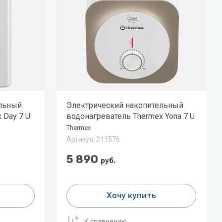
ельный
Электрический накопительный
 Day 7 U
водонагреватель Thermex Yona 7 U
Thermex
Артикул:
211576
5 890
руб.
Хочу купить
К сравнению