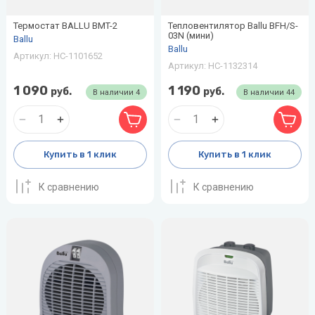
Термостат BALLU BMT-2
Тепловентилятор Ballu BFH/S-
03N (мини)
Ballu
Ballu
Артикул:
НС-1101652
Артикул:
НС-1132314
1 090
1 190
руб.
руб.
В наличии
4
В наличии
44
Купить в 1 клик
Купить в 1 клик
К сравнению
К сравнению