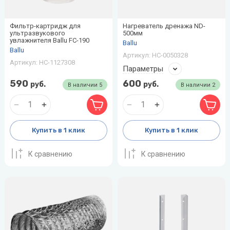
Фильтр-картридж для
Нагреватель дренажа ND-
ультразвукового
500мм
увлажнителя Ballu FC-190
Ballu
Ballu
Артикул:
НС-0050328
Артикул:
НС-1127308
Параметры
590
600
руб.
руб.
В наличии
5
В наличии
2
Купить в 1 клик
Купить в 1 клик
К сравнению
К сравнению