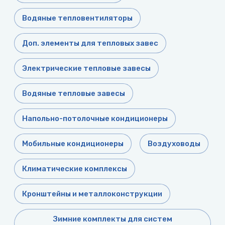
воздуха для
Теплодар
квартиры -
Водяные тепловентиляторы
как и какой
Тепломаш
выбрать
Доп. элементы для тепловых завес
ТОПОЛ-
Виды
ЭКО
обогревателей
Электрические тепловые завесы
для дома
Эван
Водяные тепловые завесы
Показать
все
Напольно-потолочные кондиционеры
Мобильные кондиционеры
Воздуховоды
Климатические комплексы
Кронштейны и металлоконструкции
Зимние комплекты для систем