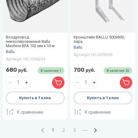
Воздуховод
Кронштейн BALLU 500х600,
неизолированный Ballu
пара
Machine BFA 102 мм х 10 м
Ballu
Ballu
Артикул:
НС-0050393
Артикул:
НС-1036294
680
700
руб.
руб.
В наличии
1
В наличии
26
Купить в 1 клик
Купить в 1 клик
К сравнению
К сравнению
1
2
3