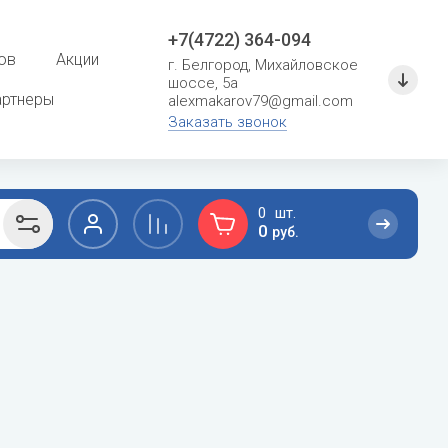
+7(4722) 364-094
ов
Акции
г. Белгород, Михайловское
шоссе, 5а
артнеры
alexmakarov79@gmail.com
Заказать звонок
0
0
руб.
F
G
сушение
Расходные материалы для систем
кондиционирования
Ferroli
General
Кронштейны и металлоконструкции
Fondital
General Climate
Фреон
Fujitsu
Gree