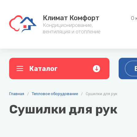
Климат Комфорт
О 
Кондиционирование,
вентиляция и отопление
Каталог
A
B
C
Главная
Кондиционеры
/
Тепловое оборудование
/
Сушилки для рук
Фанкойл
AC ELECTRIC
Ballu
Cent
Сушилки для рук
Настенные кондиционеры
Канальные
Alpine
Baxi
Мульти сплит-системы
Напольно-
Aquario
Belluna
Мобильные кондиционеры
Настенные