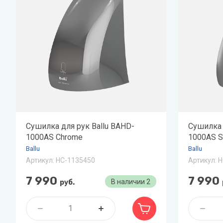
Zehnder
Нов
Zilon
Пио
Zota
Теп
Теп
ТОП
Эва
Сушилка для рук Ballu BAHD-
Сушилка 
1000AS Chrome
1000AS Si
Ballu
Ballu
Артикул:
НС-1135450
Артикул:
Н
7 990
7 990
В наличии
2
руб.