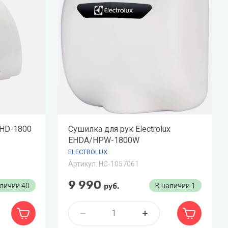
AHD-1800
Cушилка для рук Electrolux
EHDA/HPW-1800W
ELECTROLUX
Артикул:
НС-1057061
9 990
аличии
40
В наличии
1
руб.