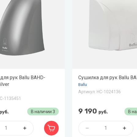
ая вода
н
лодар
ломаш
ОЛ-ЭКО
н
для рук Ballu BAHD-
Сушилка для рук Ballu B
lver
Ballu
Артикул:
НС-1024136
С-1135451
9 190
В наличии
3
В н
руб.
руб.