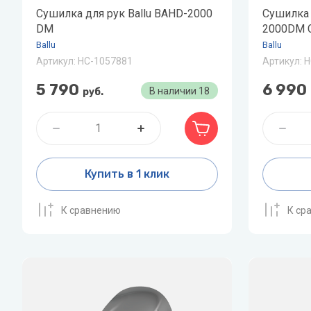
Скважинные насосы
P
Q
Стальные 
R
Сушилка для рук Ballu BAHD-2000
Сушилка 
DM
2000DM 
Показать все
Philips
Quattroclima
Roya
Ballu
Ballu
Артикул:
НС-1057881
Артикул:
Н
Pioneer
Roya
Акционные модели
Статьи о
5 790
6 990
В наличии
18
руб.
кондиционеров
оборудо
Protherm
PUMPMAN
Как выбра
Увлажнител
как и како
Купить в 1 клик
Виды обог
К сравнению
К ср
Показать 
X
Z
Джи
XIGMA
Zanussi
Лем