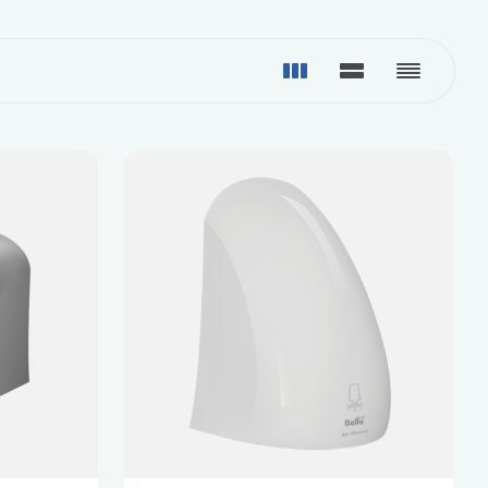
Дренажные насосы
Funai
Grundfos
Показать все
Gruner
Котлы
Электрические котлы
Настенные газовые котлы
Напольные газовые котлы
N
O
Показать все
Navien
ONDO
Nibe
ол
Бытовые фильтры
Обратный осмос
Фильтры «рядом с мойкой»