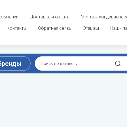
компании
Доставка и оплата
Монтаж кондиционер
Контакты
Обратная связь
Отзывы
Наши п
Бренды
D
E
ы
Очистка, увлажнение и о
воздуха
ek
DAB
ELECTROLUX
 фанкойлы
Увлажнители воздуха
Dahaci
Energolux
потолочные фанкойлы
Мойки воздуха
Dahatsu
 фанкойлы