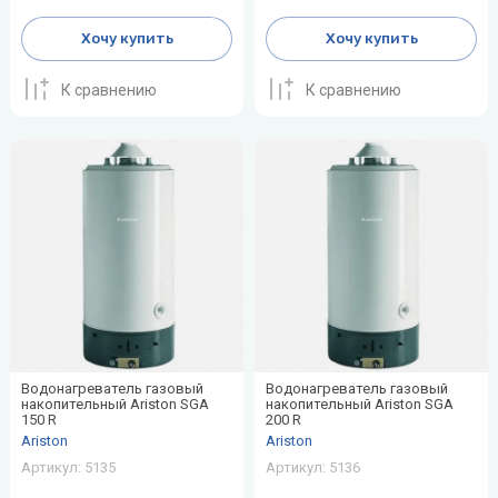
воздуха для
Теплодар
квартиры -
Хочу купить
Хочу купить
как и какой
Тепломаш
выбрать
К сравнению
К сравнению
ТОПОЛ-
Виды
ЭКО
обогревателей
для дома
Эван
Показать
все
Водонагреватель газовый
Водонагреватель газовый
накопительный Ariston SGA
накопительный Ariston SGA
150 R
200 R
Ariston
Ariston
Артикул:
5135
Артикул:
5136