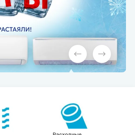
Дренажные насосы
Funai
Grundfos
Показать все
Gruner
Котлы
Электрические котлы
Настенные газовые котлы
Напольные газовые котлы
N
O
Показать все
Navien
ONDO
Nibe
ол
Бытовые фильтры
Обратный осмос
Фильтры «рядом с мойкой»
Расходные