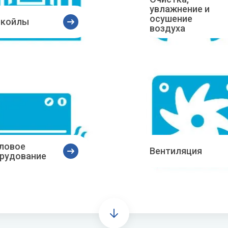
увлажнение и
радиаторы
S
Инфракрасная пленка
T
осушение
койлы
воздуха
Показать все
l Clima
Sakata
Thermex
l Thermo
Salda
Toshiba
 климатическом
Септики
вании
Shinhoo
Tosot
ть водонагреватель
SHUFT
ь воздуха для квартиры -
Sime
й выбрать
Stiebel
ревателей для дома
ловое
Вентиляция
STIEBEL ELTRON
рудование
все
Sunsystem
лекс
акс