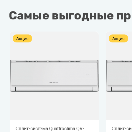
Zehnder
Нов
Самые выгодные п
Zilon
Пио
Zota
Теп
Акция
Акция
Теп
ТОП
Эва
Сплит-система Quattroclima QV-
Сплит-си