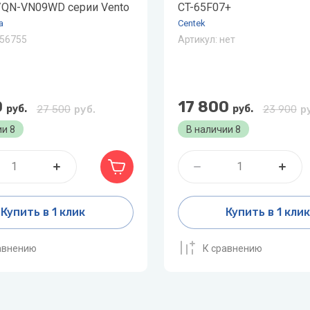
QN-VN09WD серии Vento
CT-65F07+
a
Centek
56755
Артикул:
нет
0
17 800
руб.
27 500
руб.
руб.
23 900
р
ии
8
В наличии
8
Купить в 1 клик
Купить в 1 кли
авнению
К сравнению