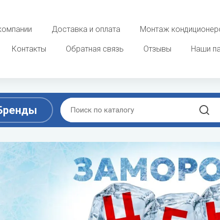
компании
Доставка и оплата
Монтаж кондиционер
Контакты
Обратная связь
Отзывы
Наши п
Бренды
D
E
ы
Очистка, увлажнение и о
воздуха
ek
DAB
ELECTROLUX
 фанкойлы
Увлажнители воздуха
Dahaci
Energolux
потолочные фанкойлы
Мойки воздуха
Dahatsu
 фанкойлы