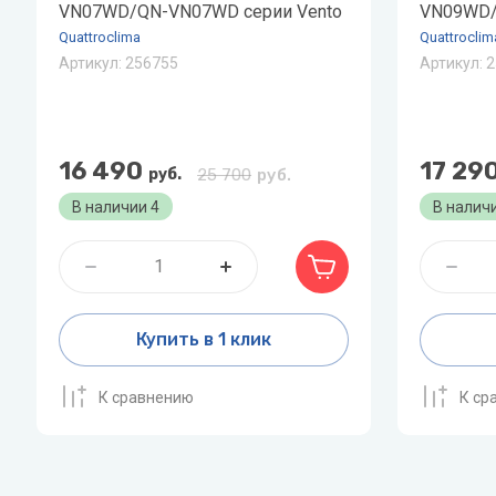
VN07WD/QN-VN07WD серии Vento
VN09WD/
Quattroclima
Quattroclim
Артикул:
256755
Артикул:
2
16 490
17 29
руб.
25 700
руб.
В наличии
4
В налич
Купить в 1 клик
К сравнению
К ср