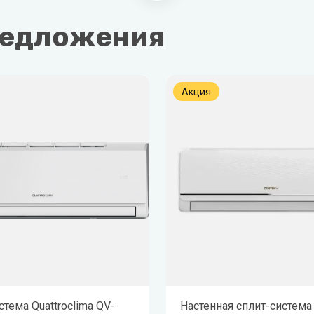
ая вода
редложения
н
лодар
Акция
ломаш
ОЛ-ЭКО
н
стема Quattroclima QV-
Настенная сплит-система