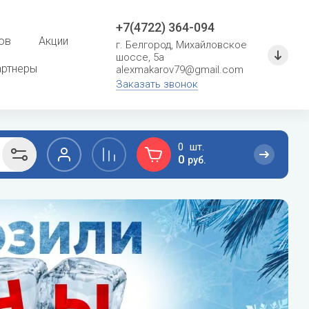
+7(4722) 364-094
ов
Акции
г. Белгород, Михайловское
шоссе, 5а
артнеры
alexmakarov79@gmail.com
Заказать звонок
0
0
руб.
F
G
сушение
Расходные материалы для систем
кондиционирования
Ferroli
General
Кронштейны и металлоконструкции
Fondital
General Climate
Фреон
Fujitsu
Gree