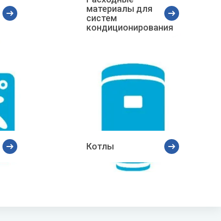
материалы для
V
Системы «под мойку» нового
W
систем
поколения Expert
кондиционирования
Vaillant
Wester
Показать все
VIEIR
Wilo
VilTerm
WILO-NATIVE
Котлы