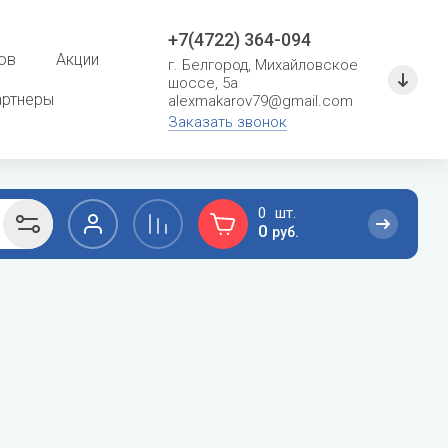
+7(4722) 364-094
ов
Акции
г. Белгород, Михайловское
шоссе, 5а
артнеры
alexmakarov79@gmail.com
Заказать звонок
0
0
руб.
F
G
сушение
Расходные материалы для систем
кондиционирования
Ferroli
General
Кронштейны и металлоконструкции
Fondital
General Climate
Фреон
Fujitsu
Gree