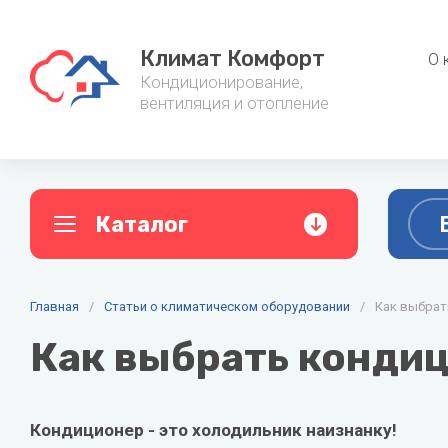
Климат Комфорт
О 
Кондиционирование,
вентиляция и отопление
Каталог
A
B
C
Главная
Кондиционеры
/
Статьи о климатическом оборудовании
/
Фанкойл
Как выбрат
AC ELECTRIC
Ballu
Cent
Как выбрать конди
Настенные кондиционеры
Канальные
Alpine
Baxi
Мульти сплит-системы
Напольно-
Aquario
Belluna
Кондиционер - это холодильник наизнанку!
Мобильные кондиционеры
Настенные