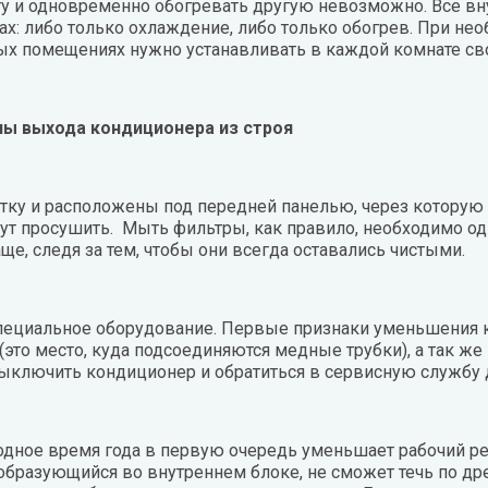
у и одновременно обогревать другую невозможно. Все вн
х: либо только охлаждение, либо только обогрев. При не
ых помещениях нужно устанавливать в каждой комнате св
ны выхода кондиционера из строя
ку и расположены под передней панелью, через которую 
ут просушить. Мыть фильтры, как правило, необходимо оди
ще, следя за тем, чтобы они всегда оставались чистыми.
пециальное оборудование. Первые признаки уменьшения к
это место, куда подсоединяются медные трубки), а так ж
ыключить кондиционер и обратиться в сервисную службу д
одное время года в первую очередь уменьшает рабочий ре
образующийся во внутреннем блоке, не сможет течь по дре