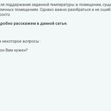
Воздухоочистители
Daikin
ля поддержания заданной температуры в помещении, суще
все
личных помещениях. Однако важно разобраться и не ошиби
Показать все
Dantex
росто.
 оборудование
Вентиляция
De Dietrich
робно расскажем в данной сатье.
ели
Вентиляторы
пушки
Канальные нагреватели
а некоторое вопросы :
 он Вам нужен?
завесы
Канальные охладители
L
M
все
Показать все
ma
Lessar
Mdv
atsu
LG
Midea
rami
Mitsubishi Electric
ры отопления
Электрический теплый п
el
Mitsubishi Heavy
ые радиаторы
Нагревательные маты
MIZUDO
ческие радиаторы
Нагревательные секции