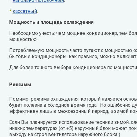
*
напольно-потолочный
;
Zehnder
Нов
*
кассетный
.
Zilon
Пио
Мощность и площадь охлаждения
Zota
Теп
Необходимо учесть: чем мощнее кондиционер, тем бо
мощностью.
Теп
Потребляемую мощность часто путают с мощностью о
бытовые кондиционеры, как правило, можно включать
ТОП
Для более точного выбора кондиционера по мощности
Эва
Режимы
Помимо режима охлаждения, который является основн
будет полезна в холодное время года. Но ошибочно д
эффективен лишь в межсезонный период, а зимой кон
Если Вы планируется использование техники зимой, сл
низких температурах (от +5) наружный блок может по
выходу из строя вентилятора наружного блока )