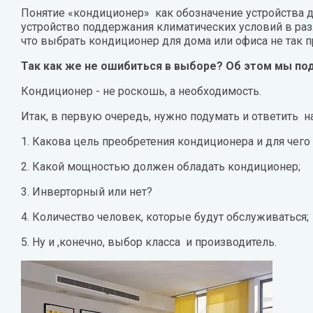
Ariston
Boneco
Понятие «кондиционер» как обозначение устройства д
Показать все
Показать 
устройство поддержания климатических условий в раз
BONECO Air-O-Swiss
что выбрать кондиционер для дома или офиса не так п
Водонагреватели
Тепловое
Bosch
Так как же не ошибиться в выборе?
Об этом мы под
Водонагреватели накопительные
Обогреват
Кондиционер - не роскошь, а необходимость.
Breezart
электрические
Тепловые 
Итак, в первую очередь, нужно подумать и ответить н
Buderus
Электрические проточные
1. Какова цель преобретения кондиционера и для чего
водонагреватели
Тепловые 
H
I
K
2. Какой мощностью должен обладать кондиционер;
Газовые колонки (водонагреватели
Показать 
Haier
IMP PUMPS
Kar
газовые)
3. Инверторный или нет?
Hajdu
Kent
Показать все
4. Количество человек, которые будут обслуживаться;
HISENSE
Kitu
Насосы
Радиато
5. Ну и ,конечно, выбор класса и производитель.
HITACHI
Kosp
Циркуляционные насосы
Алюминиев
Hosseven
Насосные станции
Биметалли