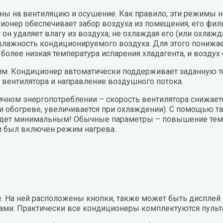
ы на вентиляцию и осушение. Как правило, эти режимы н
ционер обеспечивает забор воздуха из помещения, его ф
он удаляет влагу из воздуха, не охлаждая его (или охлаж
влажность кондиционируемого воздуха. Для этого понижае
более низкая температура испарения хладагента, и воздух
м. Кондиционер автоматически поддерживает заданную те
 вентилятора и направление воздушного потока.
ном энергопотреблении – скорость вентилятора снижаетс
при обогреве, увеличивается при охлаждении). С помощью 
дет минимальным! Обычные параметры – повышение темпер
ли был включен режим нагрева.
е. На ней расположены кнопки, также может быть дисплей
ми. Практически все кондиционеры комплектуются пуль