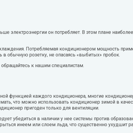
ая вода
н
лодар
льше электроэнергии он потребляет. В этом плане наибо
ломаш
хлаждения. Потребляемая кондиционером мощность приме
 в обычную розетку, не опасаясь «выбитых» пробок.
ОЛ-ЭКО
 обращайтесь к нашим специалистам.
н
ой функцией каждого кондиционера, многие кондиционер
умать, что можно использовать кондиционер зимой в каче
диционер пригоден только для вентиляции.
едует убедиться в наличии у нее системы против образован
крыться инеем или слоем льда, что существенно ухудшит 