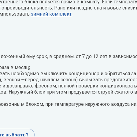
нутреннего блока польется прямо в комнату. Если температ
опроизводительность. Рано или поздно она и вовсе снизитс
импользовать
зимний комплект
.
ложенный ему срок, в среднем, от 7 до 12 лет в зависимос
раза в месяц;
вать необходимо выключить кондиционер и обратиться з
год, весной —перед началом сезона) вызывать представит
ме и дозаправке фреоном, полной проверки кондиционера 
ков. Наружный блок при этом продувается струей сжатого
есезонным блоком, при температуре наружного воздуха ни
то выбрать?