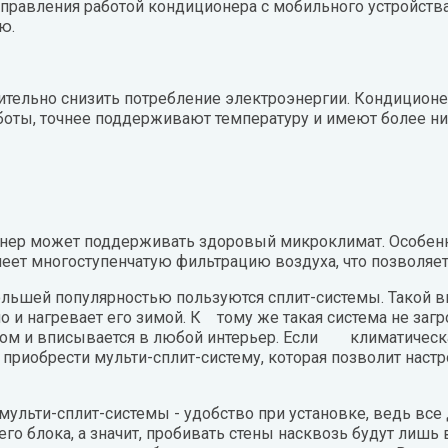
управления работой кондиционера с мобильного устройства
ю.
ительно снизить потребление электроэнергии. Кондицион
боты, точнее поддерживают температуру и имеют более 
ер может поддерживать здоровый микроклимат. Особенно 
меет многоступенчатую фильтрацию воздуха, что позволяе
ьшей популярностью пользуются сплит-системы. Такой в
но и нагревает его зимой. К тому же такая система не заг
ом и вписывается в любой интерьер. Если климатическа
 приобрести мульти-сплит-систему, которая позволи
ульти-сплит-системы - удобство при установке, ведь вс
го блока, а значит, пробивать стены насквозь будут лишь 