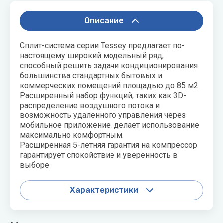
воздуха для
Теплодар
квартиры -
Описание
как и какой
Тепломаш
выбрать
Сплит-система серии Tessey предлагает по-
ТОПОЛ-
настоящему широкий модельный ряд,
Виды
ЭКО
способный решить задачи кондиционирования
обогревателей
большинства стандартных бытовых и
для дома
Эван
коммерческих помещений площадью до 85 м2.
Расширенный набор функций, таких как 3D-
Показать
распределение воздушного потока и
все
возможность удалённого управления через
мобильное приложение, делает использование
максимально комфортным.
Расширенная 5-летняя гарантия на компрессор
гарантирует спокойствие и уверенность в
выборе
Характеристики