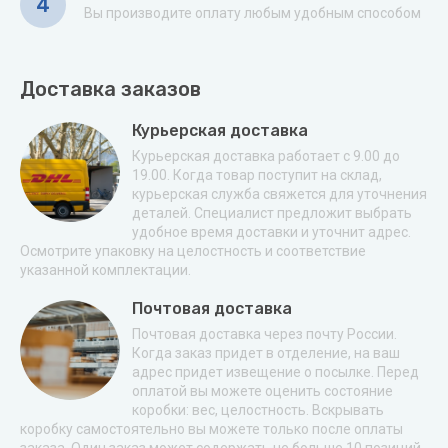
4
Вы производите оплату любым удобным способом
Доставка заказов
Курьерская доставка
Курьерская доставка работает с 9.00 до
19.00. Когда товар поступит на склад,
курьерская служба свяжется для уточнения
деталей. Специалист предложит выбрать
удобное время доставки и уточнит адрес.
Осмотрите упаковку на целостность и соответствие
указанной комплектации.
Почтовая доставка
Почтовая доставка через почту России.
Когда заказ придет в отделение, на ваш
адрес придет извещение о посылке. Перед
оплатой вы можете оценить состояние
коробки: вес, целостность. Вскрывать
коробку самостоятельно вы можете только после оплаты