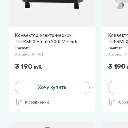
Скважинные насосы
P
Q
Стальные 
R
Показать все
Philips
Quattroclima
Roya
Pioneer
Roya
Акционные модели
Статьи о
Конвектор электрический
Конвекто
кондиционеров
оборудо
Protherm
THERMEX Pronto 2000M Black
THERMEX 
Thermex
Thermex
PUMPMAN
Как выбра
Артикул:
98761
Артикул:
9
Увлажнител
3 190
3 190
руб.
как и како
Виды обог
Хочу купить
Показать 
К сравнению
К ср
X
Z
Джи
XIGMA
Zanussi
Лем