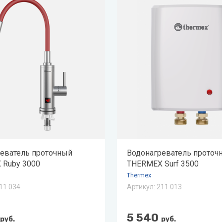
ая вода
н
лодар
ломаш
ОЛ-ЭКО
н
еватель проточный
Водонагреватель проточ
 Ruby 3000
THERMEX Surf 3500
Thermex
11 034
Артикул:
211 013
5 540
руб.
руб.