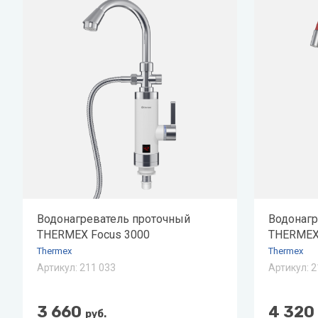
Zehnder
Нов
Zilon
Пио
Zota
Теп
Теп
ТОП
Эва
Водонагреватель проточный
Водонагр
THERMEX Focus 3000
THERMEX
Thermex
Thermex
Артикул:
211 033
Артикул:
2
3 660
4 320
руб.