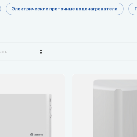
Воздухоочистители
Daikin
все
Электрические проточные водонагреватели
Показать все
Dantex
 оборудование
Вентиляция
De Dietrich
ели
Вентиляторы
пушки
Канальные нагреватели
вать
завесы
Канальные охладители
а - убывание
L
M
все
Показать все
а - возрастание
ma
Lessar
Mdv
вание - Я-А
atsu
LG
Midea
вание - А-Я
rami
Mitsubishi Electric
ры отопления
Электрический теплый п
el
Mitsubishi Heavy
ые радиаторы
Нагревательные маты
MIZUDO
ческие радиаторы
Нагревательные секции