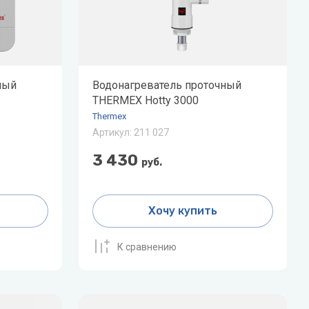
V
Системы «под мойку» нового
W
поколения Expert
Vaillant
Wester
Показать все
VIEIR
Wilo
ный
Водонагреватель проточный
VilTerm
WILO-NATIVE
THERMEX Hotty 3000
Thermex
Артикул:
211 027
3 430
руб.
Хочу купить
К сравнению