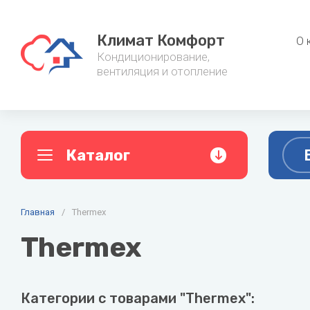
Климат Комфорт
О 
Кондиционирование,
вентиляция и отопление
Каталог
A
B
C
Главная
Кондиционеры
/
Thermex
Фанкойл
AC ELECTRIC
Ballu
Cent
Thermex
Настенные кондиционеры
Канальные
Alpine
Baxi
Мульти сплит-системы
Напольно-
Aquario
Belluna
Категории с товарами "Thermex":
Мобильные кондиционеры
Настенные