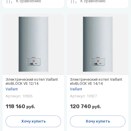
К сравнению
К сравнению
Protherm
радиаторы
Thermo
Shinhoo
секции
Tosot
VilTerm
«рядом
WILO-
Скважинные
с
NATIVE
насосы
PUMPMAN
Стальные
SHUFT
Инфракрасная
мойкой»
радиаторы
пленка
Показать
Sime
Системы
все
Показать
«под
все
Stiebel
мойку»
нового
STIEBEL
поколения
ELTRON
Expert
Sunsystem
Показать
все
Электрический котел Vaillant
Электрический котел Vaillant
X
Z
eloBLOCK VE 12/14
eloBLOCK VE 14/14
Джилекс
Акционные
Статьи о
Септики
Vaillant
Vaillant
модели
климатическом
XIGMA
Zanussi
Артикул:
10926
Артикул:
10927
Лемакс
кондиционеров
оборудовании
118 160
120 740
руб.
Zehnder
руб.
Новая
Как выбрать
вода
водонагреватель
Zilon
Хочу купить
Хочу купить
Пион
Увлажнитель
Zota