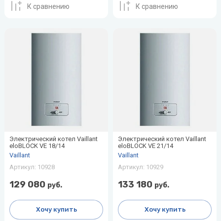
воздуха для
К сравнению
К сравнению
Теплодар
квартиры -
как и какой
Тепломаш
выбрать
ТОПОЛ-
Виды
ЭКО
обогревателей
для дома
Эван
Показать
все
Электрический котел Vaillant
Электрический котел Vaillant
eloBLOCK VE 18/14
eloBLOCK VE 21/14
Vaillant
Vaillant
Артикул:
10928
Артикул:
10929
129 080
133 180
руб.
руб.
Хочу купить
Хочу купить