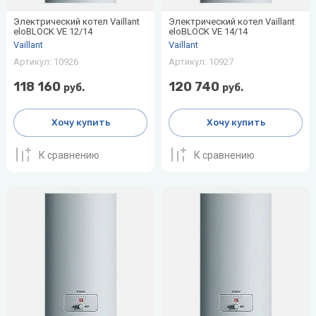
воздуха для
Теплодар
Электрический котел Vaillant
Электрический котел Vaillant
квартиры -
eloBLOCK VE 12/14
eloBLOCK VE 14/14
как и какой
Vaillant
Vaillant
Тепломаш
выбрать
Артикул:
10926
Артикул:
10927
ТОПОЛ-
Виды
118 160
120 740
руб.
руб.
ЭКО
обогревателей
для дома
Эван
Хочу купить
Хочу купить
Показать
все
К сравнению
К сравнению