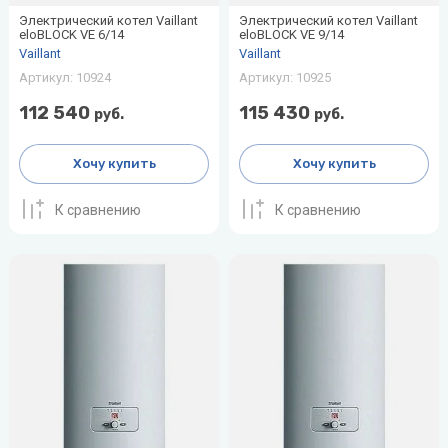
Protherm
радиаторы
Thermo
Shinhoo
секции
Tosot
VilTerm
«рядом
WILO-
Электрический котел Vaillant
Электрический котел Vaillant
eloBLOCK VE 6/14
eloBLOCK VE 9/14
Скважинные
с
NATIVE
Vaillant
Vaillant
насосы
PUMPMAN
Стальные
SHUFT
Инфракрасная
мойкой»
Артикул:
10924
радиаторы
пленка
Артикул:
10925
Показать
Sime
Системы
112 540
115 430
все
руб.
руб.
Показать
«под
все
Stiebel
мойку»
нового
Хочу купить
Хочу купить
STIEBEL
поколения
ELTRON
Expert
К сравнению
К сравнению
Sunsystem
Показать
все
X
Z
Джилекс
Акционные
Статьи о
Септики
модели
климатическом
XIGMA
Zanussi
Лемакс
кондиционеров
оборудовании
Zehnder
Новая
Как выбрать
вода
водонагреватель
Zilon
Пион
Увлажнитель
Zota