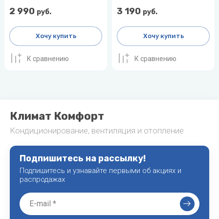
воздуха для
2 990
3 190
руб.
руб.
Теплодар
квартиры -
как и какой
Тепломаш
выбрать
Хочу купить
Хочу купить
ТОПОЛ-
Виды
К сравнению
К сравнению
ЭКО
обогревателей
для дома
Эван
Показать
все
Климат Комфорт
Кондиционирование, вентиляция и отопление
Подпишитесь на рассылку!
Подпишитесь и узнавайте первыми об акциях и
распродажах