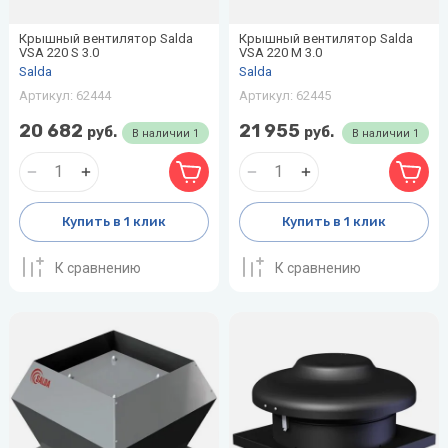
воздуха для
Теплодар
квартиры -
Крышный вентилятор Salda
Крышный вентилятор Salda
как и какой
VSA 220 S 3.0
VSA 220 M 3.0
Тепломаш
Salda
выбрать
Salda
Артикул:
62444
Артикул:
62445
ТОПОЛ-
Виды
ЭКО
20 682
21 955
руб.
обогревателей
руб.
В наличии
1
В наличии
1
для дома
Эван
Показать
все
Купить в 1 клик
Купить в 1 клик
К сравнению
К сравнению