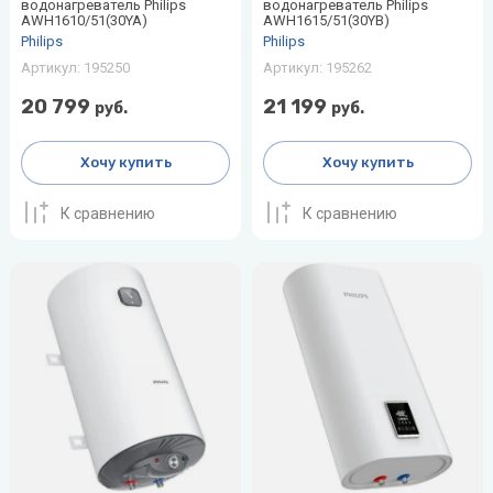
водонагреватель Philips
водонагреватель Philips
воздуха для
AWH1610/51(30YA)
AWH1615/51(30YB)
Теплодар
квартиры -
Philips
Philips
как и какой
Артикул:
195250
Артикул:
195262
Тепломаш
выбрать
20 799
21 199
руб.
руб.
ТОПОЛ-
Виды
ЭКО
обогревателей
Хочу купить
Хочу купить
для дома
Эван
Показать
К сравнению
К сравнению
все