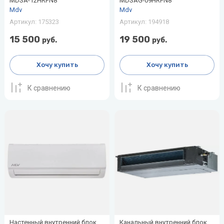
MDSA-12HRFN8
MDSAG-09HRFN8
воздуха для
Mdv
Mdv
Теплодар
квартиры -
Артикул:
175323
Артикул:
194918
как и какой
Тепломаш
выбрать
15 500
19 500
руб.
руб.
ТОПОЛ-
Виды
ЭКО
Хочу купить
Хочу купить
обогревателей
для дома
Эван
К сравнению
К сравнению
Показать
все
Настенный внутренний блок
Канальный внутренний блок