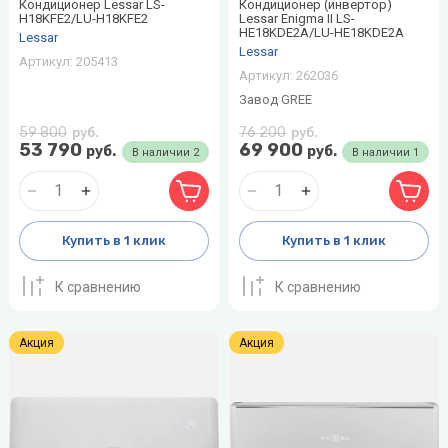
Кондиционер Lessar LS-
Кондиционер (инвертор)
H18KFE2/LU-H18KFE2
Lessar Enigma II LS-
HE18KDE2A/LU-HE18KDE2A
Lessar
Lessar
Артикул:
205413
Артикул:
262036
Завод GREE
59 800
76 200
руб.
руб.
53 790
69 900
руб.
руб.
В наличии
2
В наличии
1
Купить в 1 клик
Купить в 1 клик
К сравнению
К сравнению
Акция
Акция