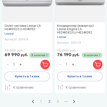
Сплит-система Lessar LS-
Кондиционер (инвертор)
H24KFE2/LU-H24KFE2
Lessar Enigma LS-
HE24KDE2/LU-HE24KDE2
Lessar
Lessar
Артикул:
205414
Артикул:
203129
79 200
95 200
руб.
руб.
69 990
76 190
руб.
руб.
В наличии
1
В наличии
1
Купить в 1 клик
Купить в 1 клик
К сравнению
К сравнению
1
2
3