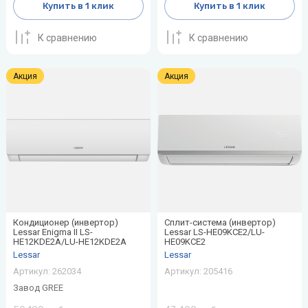
Купить в 1 клик
Купить в 1 клик
воздуха для
Теплодар
квартиры -
как и какой
К сравнению
К сравнению
Тепломаш
выбрать
ТОПОЛ-
Акция
Виды
Акция
ЭКО
обогревателей
для дома
Эван
Показать
все
Кондиционер (инвертор)
Сплит-система (инвертор)
Lessar Enigma II LS-
Lessar LS-HE09KCE2/LU-
HE12KDE2A/LU-HE12KDE2A
HE09KCE2
Lessar
Lessar
Артикул:
262034
Артикул:
205416
Завод GREE