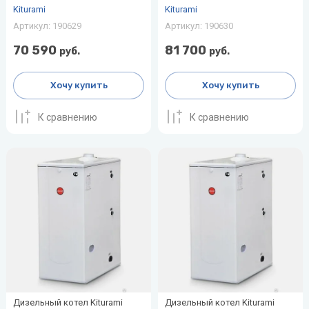
воздуха для
Kiturami
Kiturami
Теплодар
квартиры -
Артикул:
190629
Артикул:
190630
как и какой
Тепломаш
70 590
81 700
выбрать
руб.
руб.
ТОПОЛ-
Виды
Хочу купить
Хочу купить
ЭКО
обогревателей
для дома
Эван
К сравнению
К сравнению
Показать
все
Дизельный котел Kiturami
Дизельный котел Kiturami