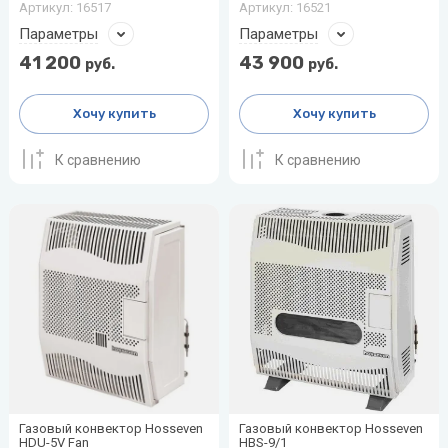
Артикул:
16517
Артикул:
16521
воздуха для
Теплодар
квартиры -
Параметры
Параметры
как и какой
41 200
43 900
руб.
руб.
Тепломаш
выбрать
ТОПОЛ-
Виды
Хочу купить
Хочу купить
ЭКО
обогревателей
для дома
К сравнению
К сравнению
Эван
Показать
все
Газовый конвектор Hosseven
Газовый конвектор Hosseven
HDU-5V Fan
HBS-9/1