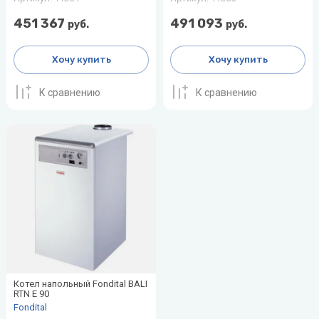
451 367
491 093
руб.
руб.
Хочу купить
Хочу купить
К сравнению
К сравнению
Котел напольный Fondital BALI
RTN E 90
Fondital