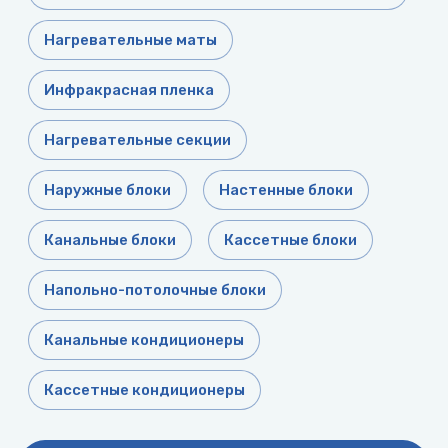
воздуха для
Теплодар
квартиры -
Нагревательные маты
как и какой
Тепломаш
выбрать
Инфракрасная пленка
ТОПОЛ-
Виды
ЭКО
обогревателей
Нагревательные секции
для дома
Эван
Наружные блоки
Настенные блоки
Показать
все
Канальные блоки
Кассетные блоки
Напольно-потолочные блоки
Канальные кондиционеры
Кассетные кондиционеры