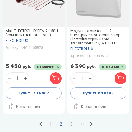
Мат ELECTROLUX EEM 2-150-1
Модуль отопительный
(комплект теплого пола)
электрического конвектора
Electrolux серии Rapid
ELECTROLUX
Transformer ECH/R-1500 T
Артикул:
НС-1105878
ELECTROLUX
Артикул:
НС-1089530
5 450
6 390
руб.
руб.
В наличии
15
В наличии
74
Купить в 1 клик
Купить в 1 клик
К сравнению
К сравнению
1
2
3