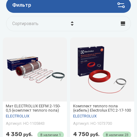
Фильтр
Сортировать
Цена - убывание
Цена - возрастание
Название - Я-А
Название - А-Я
Мат ELECTROLUX EEFM 2-150-
Комплект теплого пола
0,5 (комплект теплого пола)
(кабель) Electrolux ETC 2-17-100
ELECTROLUX
ELECTROLUX
Артикул:
НС-1105843
Артикул:
НС-1073700
4 350
4 750
руб.
руб.
В наличии
1
В наличии
23