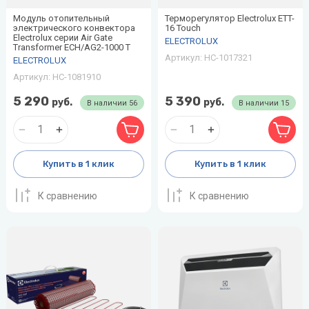
Модуль отопительный
Терморегулятор Electrolux ETT-
электрического конвектора
16 Touch
Electrolux серии Air Gate
ELECTROLUX
Transformer ECH/AG2-1000 T
Артикул:
НС-1017321
ELECTROLUX
Артикул:
НС-1081910
5 290
5 390
руб.
руб.
В наличии
56
В наличии
15
Купить в 1 клик
Купить в 1 клик
К сравнению
К сравнению