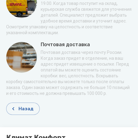
19.00. Когда товар поступит на склад,
курьерская служба свяжется для уточнения
деталей. Специалист предложит выбрать
удобное время доставки и уточнит адрес.
Осмотрите упаковку на целостность и соответствие
указанной комплектации.
Почтовая доставка
Почтовая доставка через почту России.
Когда заказ придет в отделение, на ваш
адрес придет извещение о посылке. Перед
оплатой вы можете оценить состояние
коробки: вес, целостность. Вскрывать
коробку самостоятельно вы можете только после оплаты
заказа. Один заказ может содержать не больше 10 позиций
и его стоимость не должна превышать 100 000 р.
Назад
Климат Комфорт