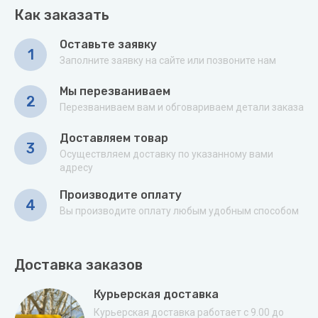
Как заказать
Оставьте заявку
1
Заполните заявку на сайте или позвоните нам
Мы перезваниваем
2
Перезваниваем вам и обговариваем детали заказа
Доставляем товар
3
Осуществляем доставку по указанному вами
адресу
Производите оплату
4
Вы производите оплату любым удобным способом
Доставка заказов
Курьерская доставка
Курьерская доставка работает с 9.00 до