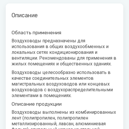
воздуха для
Теплодар
квартиры -
Описание
как и какой
Тепломаш
выбрать
ТОПОЛ-
Область применения
Виды
ЭКО
обогревателей
Воздуховоды предназначены для
для дома
использования в общих воздухообменных и
Эван
локальных сетях кондиционирования и
Показать
вентиляции. Рекомендованы для применения в
все
жилых помещениях и общественных зданиях.
Воздуховоды целесообразно использовать в
качестве соединительных элементов
магистральных воздуховодов или концевых
воздуховодов с воздухораспределительными
элементами в помещениях.
Описание продукции
Воздуховоды выполнены из комбинированных
лент (полипропилен, полипропилен
металлизированный, лавсан, алюминиевая