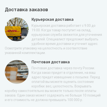
Доставка заказов
Курьерская доставка
Курьерская доставка работает с 9.00 до
19.00. Когда товар поступит на склад,
курьерская служба свяжется для уточнения
деталей. Специалист предложит выбрать
удобное время доставки и уточнит адрес.
Осмотрите упаковку на целостность и соответствие
указанной комплектации.
Почтовая доставка
Почтовая доставка через почту России.
Когда заказ придет в отделение, на ваш
адрес придет извещение о посылке. Перед
оплатой вы можете оценить состояние
коробки: вес, целостность. Вскрывать
коробку самостоятельно вы можете только после оплаты
заказа. Один заказ может содержать не больше 10 позиций
и его стоимость не должна превышать 100 000 р.