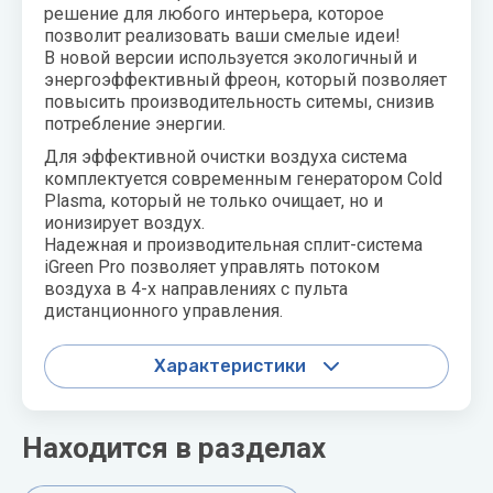
решение для любого интерьера, которое
воздуха для
Теплодар
позволит реализовать ваши смелые идеи!
квартиры -
В новой версии используется экологичный и
как и какой
Тепломаш
энергоэффективный фреон, который позволяет
выбрать
повысить производительность ситемы, снизив
ТОПОЛ-
потребление энергии.
Виды
ЭКО
обогревателей
Для эффективной очистки воздуха система
для дома
комплектуется современным генератором Cold
Эван
Plasma, который не только очищает, но и
Показать
ионизирует воздух.
все
Надежная и производительная сплит-система
iGreen Pro позволяет управлять потоком
воздуха в 4-х направлениях с пульта
дистанционного управления.
Характеристики
Находится в разделах