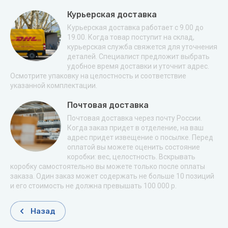
Курьерская доставка
Курьерская доставка работает с 9.00 до
19.00. Когда товар поступит на склад,
курьерская служба свяжется для уточнения
деталей. Специалист предложит выбрать
удобное время доставки и уточнит адрес.
Осмотрите упаковку на целостность и соответствие
указанной комплектации.
Почтовая доставка
Почтовая доставка через почту России.
Когда заказ придет в отделение, на ваш
адрес придет извещение о посылке. Перед
оплатой вы можете оценить состояние
коробки: вес, целостность. Вскрывать
коробку самостоятельно вы можете только после оплаты
заказа. Один заказ может содержать не больше 10 позиций
и его стоимость не должна превышать 100 000 р.
Назад