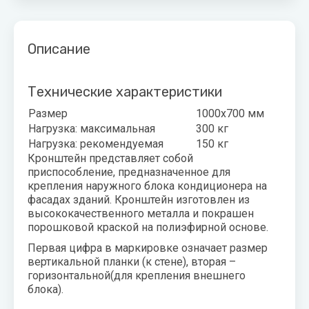
воздуха для
Теплодар
квартиры -
как и какой
Тепломаш
Описание
выбрать
ТОПОЛ-
Виды
ЭКО
Технические характеристики
обогревателей
для дома
Размер
1000х700
мм
Эван
Нагрузка: максимальная
300
кг
Показать
Нагрузка: рекомендуемая
150
кг
все
Кронштейн представляет собой
приспособление, предназначенное для
крепления наружного блока кондиционера на
фасадах зданий. Кронштейн изготовлен из
высококачественного металла и покрашен
порошковой краской на полиэфирной основе.
Первая цифра в маркировке означает размер
вертикальной планки (к стене), вторая –
горизонтальной(для крепления внешнего
блока).