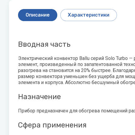
Скважинные насосы
P
Q
Стальные 
R
Описание
Характеристики
Показать все
Philips
Quattroclima
Roya
Pioneer
Roya
Акционные модели
Статьи о
кондиционеров
оборудо
Protherm
Вводная часть
PUMPMAN
Как выбра
Электрический конвектор Ballu серий Solo Turbo 
элемент, произведенный по запатентованной техно
Увлажнител
разогрева на становится на 20% быстрее. Благод
как и како
размер конвектора уменьшен без ущерба для мощн
элемента и корпуса. Абсолютно бесшумный обогре
Виды обог
Назначение
Показать 
Прибор предназначен для обогрева помещений раз
X
Z
Джи
Сфера применения
XIGMA
Zanussi
Лем