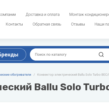
компании
Доставка и оплата
Монтаж кондиционер
Контакты
Обратная связь
Отзывы
Наши п
Бренды
D
E
ы
ческие обогреватели
/
Конвектор электрический Ballu Solo Turbo BEC
Очистка, увлажнение и о
воздуха
ek
DAB
ELECTROLUX
еский Ballu Solo Tur
 фанкойлы
Увлажнители воздуха
Dahaci
Energolux
потолочные фанкойлы
Мойки воздуха
Dahatsu
 фанкойлы