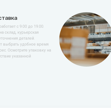
ставка
аботает с 9.00 до 19.00.
на склад, курьерская
уточнения деталей.
т выбрать удобное время
рес. Осмотрите упаковку на
тствие указанной