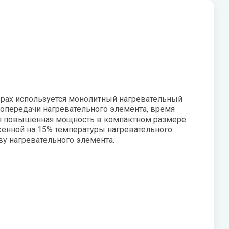
V
Системы «под мойку» нового
W
поколения Expert
Vaillant
Wester
Показать все
VIEIR
Wilo
VilTerm
WILO-NATIVE
торах используется монолитный нагревательный
лопередачи нагревательного элемента, время
тся повышенная мощность в компактном размере:
женной на 15% температуры нагревательного
у нагревательного элемента.