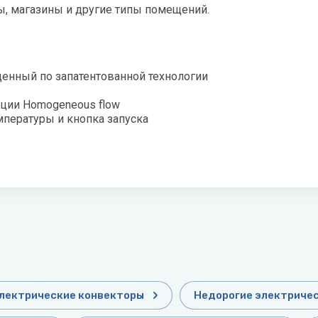
ы, магазины и другие типы помещений.
ая вода
н
лодар
енный по запатентованной технологии
ломаш
ции Homogeneous flow
мпературы и кнопка запуска
ОЛ-ЭКО
н
лектрические конвекторы
Недорогие электриче