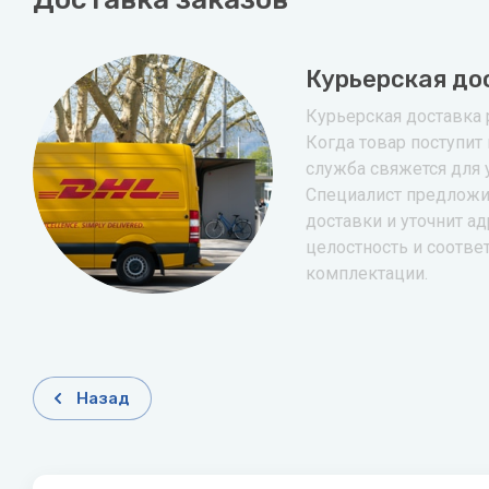
Курьерская до
Курьерская доставка р
Когда товар поступит 
служба свяжется для 
Специалист предложи
доставки и уточнит ад
целостность и соотве
комплектации.
Назад