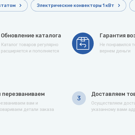
статом
Электрические конвекторы 1 кВт
Обновление каталога
Гарантия во
Каталог товаров регулярно
Не понравился 
расширяется и пополняется
вернем деньги
 перезваниваем
Доставляем то
3
езваниваем вам и
Осуществляем доста
овариваем детали заказа
указанному вами ад