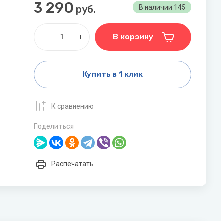
Дренажные насосы
3 290
Funai
Grundfos
руб.
В наличии
145
Показать все
Gruner
В корзину
Котлы
Электрические котлы
Купить в 1 клик
Настенные газовые котлы
Напольные газовые котлы
К сравнению
N
O
Показать все
Поделиться
Navien
ONDO
Nibe
Распечатать
ол
Бытовые фильтры
Обратный осмос
Фильтры «рядом с мойкой»