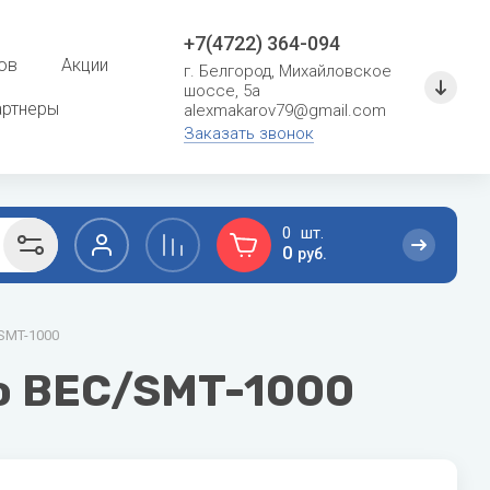
+7(4722) 364-094
ов
Акции
г. Белгород, Михайловское
шоссе, 5а
артнеры
alexmakarov79@gmail.com
Заказать звонок
0
0
руб.
F
G
/SMT-1000
сушение
Расходные материалы для систем
кондиционирования
Ferroli
General
bo BEC/SMT-1000
Кронштейны и металлоконструкции
Fondital
General Climate
Фреон
Fujitsu
Gree