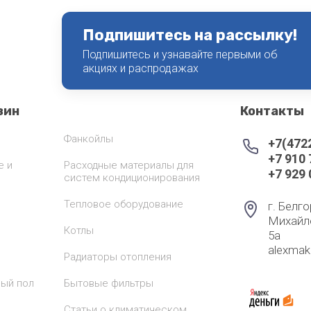
Подпишитесь на рассылку!
Подпишитесь и узнавайте первыми об
акциях и распродажах
зин
Контакты
Фанкойлы
+7(472
+7 910
е и
Расходные материалы для
+7 929
систем кондиционирования
Тепловое оборудование
г. Белго
Михайл
Котлы
5а
alexma
Радиаторы отопления
лый пол
Бытовые фильтры
Статьи о климатическом