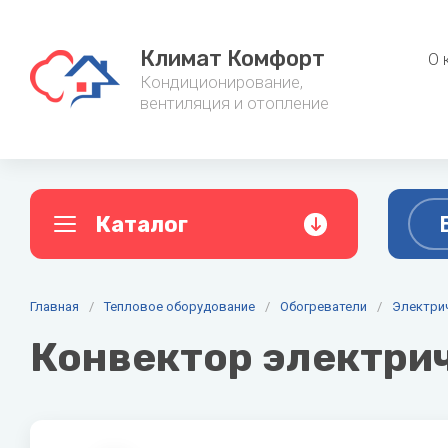
Климат Комфорт
О 
Кондиционирование,
вентиляция и отопление
Каталог
A
B
C
Главная
Кондиционеры
/
Тепловое оборудование
/
Обогреватели
Фанкойл
/
Электри
AC ELECTRIC
Ballu
Cent
Конвектор электрич
Настенные кондиционеры
Канальные
Alpine
Baxi
Мульти сплит-системы
Напольно-
Aquario
Belluna
Мобильные кондиционеры
Настенные