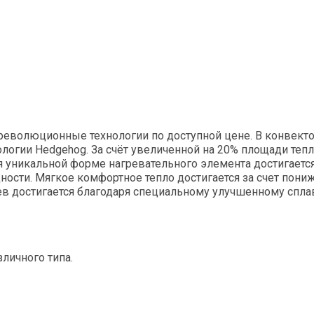
радиаторы
S
Инфракрасная пленка
T
Показать все
l Clima
Sakata
Thermex
l Thermo
Salda
Toshiba
 климатическом
Септики
вании
Shinhoo
Tosot
ть водонагреватель
SHUFT
— революционные технологии по доступной цене. В конвек
логии Hedgehog. За счёт увеличенной на 20% площади теп
ь воздуха для квартиры -
Sime
аря уникальной форме нагревательного элемента достигае
й выбрать
ости. Мягкое комфортное тепло достигается за счет пони
Stiebel
в достигается благодаря специальному улучшенному сплав
ревателей для дома
STIEBEL ELTRON
все
Sunsystem
личного типа.
лекс
акс