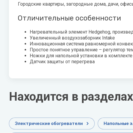
Городские квартиры, загородные дома, дачи, офис
Zehnder
Нов
Отличительные особенности
Zilon
Пио
Zota
Теп
Нагревательный элемент Hedgehog, произвед
Увеличенный воздухозаборник Intake
Теп
Инновационная система равномерной конвек
Простое понятное управление – регулятор те
ТОП
Ножки для напольной установки в комплекте
Датчик защиты от перегрева
Эва
Находится в разделах
Электрические обогреватели
Напольные э