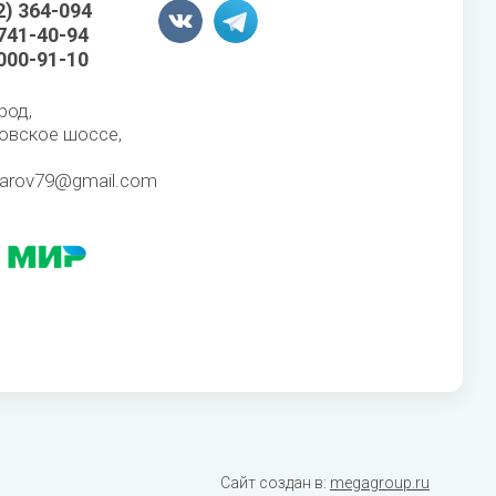
2) 364-094
 741-40-94
 000-91-10
род,
овское шоссе,
karov79@gmail.com
Сайт создан в:
megagroup.ru