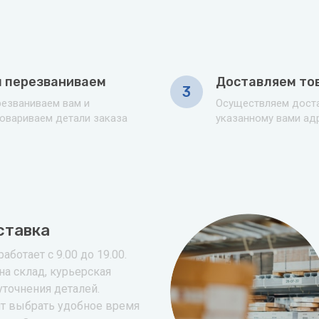
 перезваниваем
Доставляем то
3
езваниваем вам и
Осуществляем доста
овариваем детали заказа
указанному вами ад
ставка
аботает с 9.00 до 19.00.
на склад, курьерская
уточнения деталей.
т выбрать удобное время