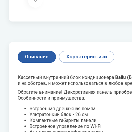
Скважинные насосы
P
Q
Стальные 
R
Показать все
Philips
Quattroclima
Roya
Pioneer
Roya
Акционные модели
Статьи о
кондиционеров
оборудо
Protherm
PUMPMAN
Как выбра
Описание
Характеристики
Увлажнител
как и како
Кассетный внутренний блок кондиционера
Ballu (
Виды обог
и на обогрев, и может использоваться в любое в
Обратите внимание! Декоративная панель приобре
Показать 
Особенности и преимущества:
Встроенная дренажная помпа
X
Z
Ультратонкий блок - 26 см
Джи
Компактные габариты панели
XIGMA
Zanussi
Встроенное управление по Wi-Fi
Лем