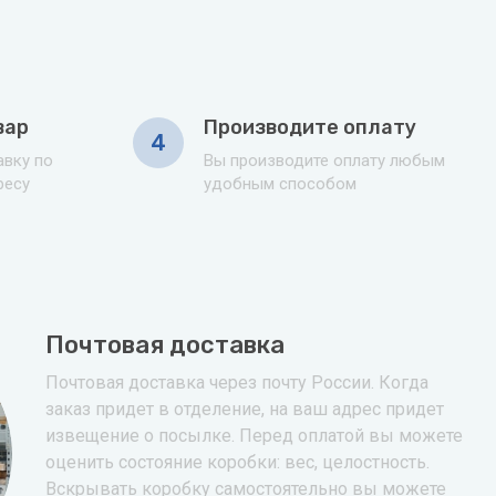
вар
Производите оплату
4
вку по
Вы производите оплату любым
ресу
удобным способом
Почтовая доставка
Почтовая доставка через почту России. Когда
заказ придет в отделение, на ваш адрес придет
извещение о посылке. Перед оплатой вы можете
оценить состояние коробки: вес, целостность.
Вскрывать коробку самостоятельно вы можете