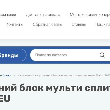
компании
Доставка и оплата
Монтаж кондиционер
Контакты
Обратная связь
Отзывы
Наши п
Бренды
D
E
ы
е блоки
/
Кассетный внутренний блок мульти сплит-системы Ballu BAC
Очистка, увлажнение и о
воздуха
ek
DAB
ELECTROLUX
ий блок мульти спли
 фанкойлы
Увлажнители воздуха
Dahaci
Energolux
EU
потолочные фанкойлы
Мойки воздуха
Dahatsu
 фанкойлы