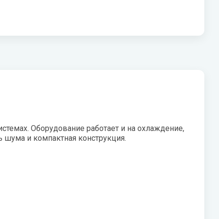
V
Системы «под мойку» нового
W
поколения Expert
Vaillant
Wester
Показать все
VIEIR
Wilo
VilTerm
WILO-NATIVE
истемах. Оборудование работает и на охлаждение,
ь шума и компактная конструкция.