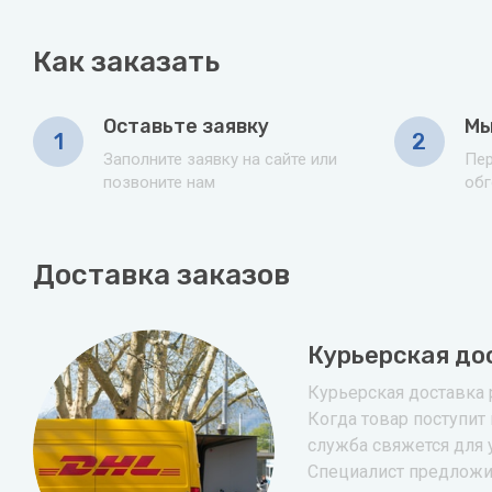
Как заказать
Оставьте заявку
Мы
1
2
Заполните заявку на сайте или
Пер
позвоните нам
обг
Доставка заказов
Курьерская до
Курьерская доставка р
Когда товар поступит 
служба свяжется для 
Специалист предложи