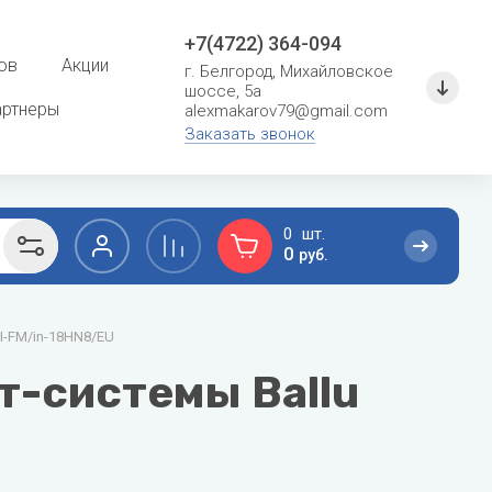
+7(4722) 364-094
ов
Акции
г. Белгород, Михайловское
шоссе, 5а
артнеры
alexmakarov79@gmail.com
Заказать звонок
0
0
руб.
F
G
I-FM/in-18HN8/EU
сушение
Расходные материалы для систем
кондиционирования
Ferroli
General
т-системы Ballu
Кронштейны и металлоконструкции
Fondital
General Climate
Фреон
Fujitsu
Gree