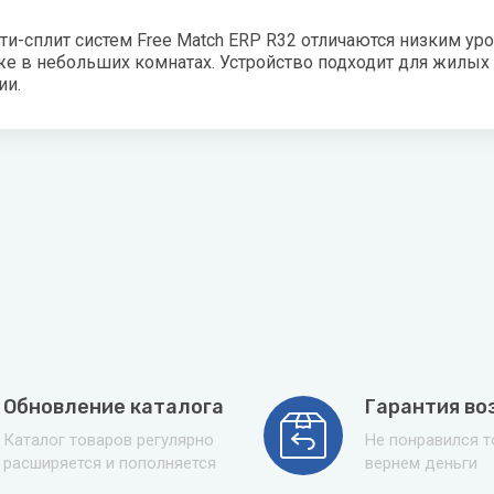
ая вода
льти-сплит систем Free Match ERP R32 отличаются низким
е в небольших комнатах. Устройство подходит для жилых
н
ии.
лодар
ломаш
ОЛ-ЭКО
н
Обновление каталога
Гарантия во
Каталог товаров регулярно
Не понравился 
расширяется и пополняется
вернем деньги