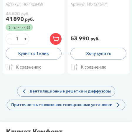
воздуха для
Артикул:
НС-1428459
Артикул:
НС-1246471
Теплодар
квартиры -
45 890
руб.
как и какой
41 890
Тепломаш
руб.
выбрать
В наличии
25
ТОПОЛ-
Виды
ЭКО
53 990
обогревателей
руб.
для дома
Эван
Купить в 1 клик
Хочу купить
Показать
все
К сравнению
К сравнению
Вентиляционные решетки и диффузоры
Приточно-вытяжные вентиляционные установки
Климат Комфорт