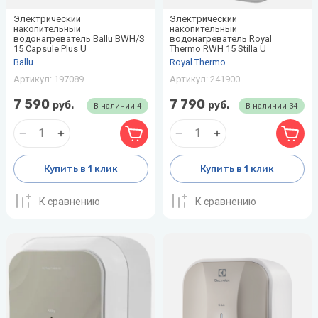
Электрический
Электрический
накопительный
накопительный
водонагреватель Ballu BWH/S
водонагреватель Royal
15 Capsule Plus U
Thermo RWH 15 Stilla U
Ballu
Royal Thermo
Артикул:
197089
Артикул:
241900
7 590
7 790
руб.
руб.
В наличии
4
В наличии
34
Купить в 1 клик
Купить в 1 клик
К сравнению
К сравнению