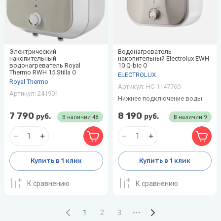
Электрический
Водонагреватель
накопительный
накопительный Electrolux EWH
водонагреватель Royal
10 Q-bic O
Thermo RWH 15 Stilla O
ELECTROLUX
Royal Thermo
Артикул:
НС-1147760
Артикул:
241901
Нижнее подключение воды
7 790
8 190
руб.
руб.
В наличии
48
В наличии
9
Купить в 1 клик
Купить в 1 клик
К сравнению
К сравнению
1
2
3