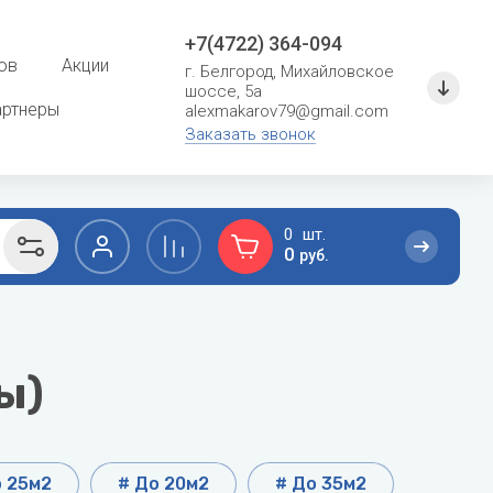
+7(4722) 364-094
ов
Акции
г. Белгород, Михайловское
шоссе, 5а
артнеры
alexmakarov79@gmail.com
Заказать звонок
0
0
руб.
F
G
сушение
Расходные материалы для систем
кондиционирования
Ferroli
General
ы)
Кронштейны и металлоконструкции
Fondital
General Climate
Фреон
Fujitsu
Gree
о 25м2
# До 20м2
# До 35м2