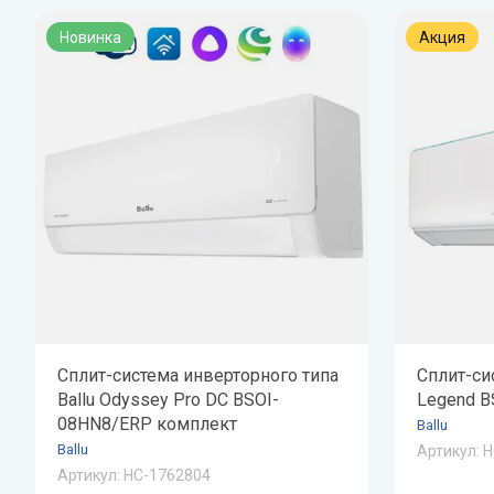
Zehnder
Нов
Новинка
Акция
Zilon
Пио
Zota
Теп
Теп
ТОП
Эва
Сплит-система инверторного типа
Сплит-сис
Ballu Odyssey Pro DC BSOI-
Legend 
08HN8/ERP комплект
Ballu
Ballu
Артикул:
Н
Артикул:
НС-1762804