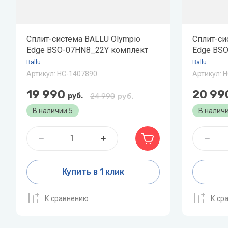
Скважинные насосы
P
Q
Стальные 
R
Показать все
Philips
Quattroclima
Roya
Сплит-система BALLU Olympio
Сплит-си
Edge BSO-07HN8_22Y комплект
Pioneer
Edge BS
Roya
Акционные модели
Статьи о
Ballu
Ballu
кондиционеров
оборудо
Protherm
Артикул:
НС-1407890
Артикул:
Н
PUMPMAN
Как выбра
19 990
20 99
руб.
24 990
руб.
Увлажнител
В наличии
5
В налич
как и како
Виды обог
Показать 
Купить в 1 клик
X
Z
К сравнению
К ср
Джи
XIGMA
Zanussi
Лем