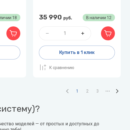
35 990
аличии
18
В наличии
12
руб.
Купить в 1 клик
К сравнению
1
2
3
систему)?
чество моделей — от простых и доступных до
нно тебе!