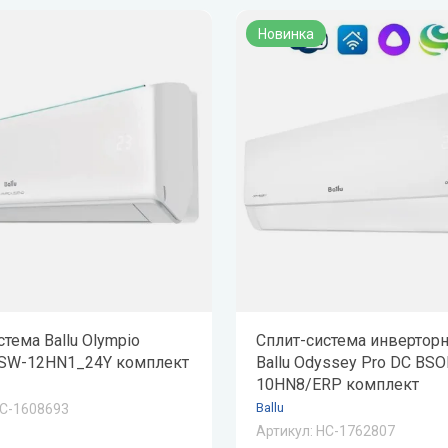
ая вода
Новинка
н
лодар
ломаш
ОЛ-ЭКО
н
тема Ballu Olympio
Сплит-система инверторн
BSW-12HN1_24Y комплект
Ballu Odyssey Pro DC BSO
10HN8/ERP комплект
Ballu
С-1608693
Артикул:
НС-1762807