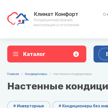
Климат Комфорт
О 
Кондиционирование,
вентиляция и отопление
Каталог
A
B
C
Главная
Кондиционеры
/
Кондиционеры
/
Настенные кондиционеры
Фанкойл
AC ELECTRIC
Ballu
Cent
Настенные кондици
Настенные кондиционеры
Канальные
Alpine
Baxi
Мульти сплит-системы
Напольно-
Aquario
Belluna
Мобильные кондиционеры
Настенные
# Инверторные
# Кондиционеры без ин