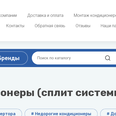
компании
Доставка и оплата
Монтаж кондиционер
Контакты
Обратная связь
Отзывы
Наши п
Бренды
D
E
ы
Очистка, увлажнение и о
воздуха
ek
DAB
ELECTROLUX
онеры (сплит систем
 фанкойлы
Увлажнители воздуха
Dahaci
Energolux
потолочные фанкойлы
Мойки воздуха
Dahatsu
 фанкойлы
вертора
# Недорогие кондиционеры
# Д