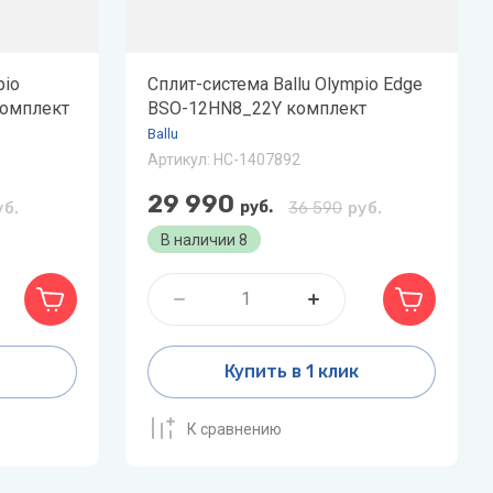
V
Системы «под мойку» нового
W
поколения Expert
Vaillant
Wester
pio
Показать все
Сплит-система Ballu Olympio Edge
омплект
VIEIR
BSO-12HN8_22Y комплект
Wilo
Ballu
VilTerm
WILO-NATIVE
Артикул:
НС-1407892
29 990
уб.
руб.
36 590
руб.
В наличии
8
Купить в 1 клик
К сравнению