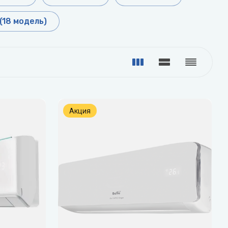
Дренажные насосы
Funai
Grundfos
(18 модель)
Показать все
Gruner
Котлы
Электрические котлы
Настенные газовые котлы
Напольные газовые котлы
N
O
Акция
Показать все
Navien
ONDO
Nibe
ол
Бытовые фильтры
Обратный осмос
Фильтры «рядом с мойкой»