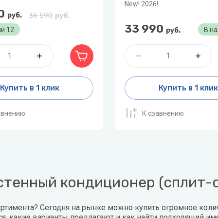
New! 2026!
0
руб.
36 590
руб.
33 990
ии
12
В н
руб.
Купить в 1 клик
Купить в 1 клик
авнению
К сравнению
астенный кондиционер (сплит-
ортимента? Сегодня на рынке можно купить огромное коли
, какие варианты предлагают и как найти подходящий име