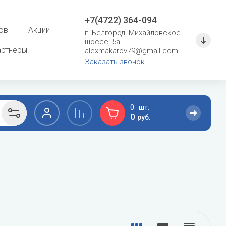
+7(4722) 364-094
ов
Акции
г. Белгород, Михайловское
шоссе, 5а
артнеры
alexmakarov79@gmail.com
Заказать звонок
0
0
руб.
F
G
сушение
Расходные материалы для систем
кондиционирования
Ferroli
General
Кронштейны и металлоконструкции
Fondital
General Climate
Фреон
Fujitsu
Gree