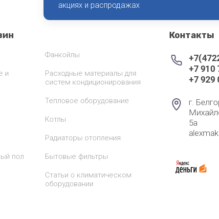
акциях и распродажах
ая вода
н
зин
Контакты
лодар
Фанкойлы
+7(472
+7 910
ломаш
е и
Расходные материалы для
+7 929
систем кондиционирования
ОЛ-ЭКО
Тепловое оборудование
г. Белго
н
Михайл
Котлы
5а
alexma
Радиаторы отопления
лый пол
Бытовые фильтры
Статьи о климатическом
оборудовании