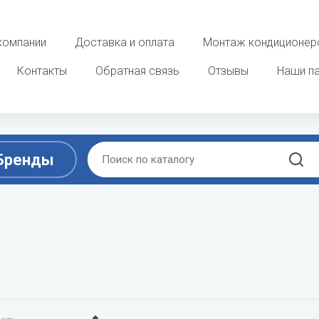
компании
Доставка и оплата
Монтаж кондиционер
Контакты
Обратная связь
Отзывы
Наши п
Бренды
D
E
ы
Очистка, увлажнение и о
воздуха
ek
DAB
ELECTROLUX
 фанкойлы
Увлажнители воздуха
Dahaci
Energolux
потолочные фанкойлы
Мойки воздуха
Dahatsu
 фанкойлы