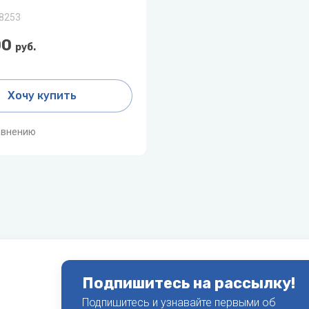
радиаторы
S
Инфракрасная пленка
T
8253
Показать все
l Clima
Sakata
Thermex
00
руб.
l Thermo
Salda
Toshiba
 климатическом
Септики
вании
Хочу купить
Shinhoo
Tosot
ть водонагреватель
SHUFT
авнению
ь воздуха для квартиры -
Sime
й выбрать
Stiebel
ревателей для дома
STIEBEL ELTRON
все
Sunsystem
лекс
Подпишитесь на рассылку!
акс
Подпишитесь и узнавайте первыми об