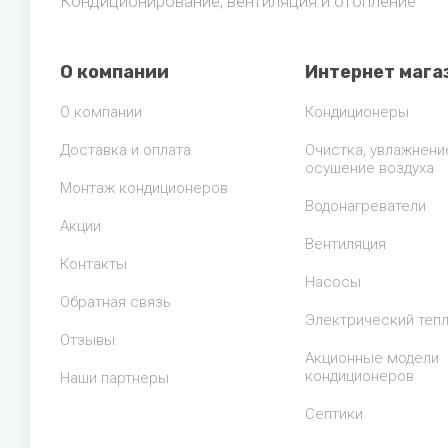
Кондиционирование, вентиляция и отопление
Zehnder
Нов
Zilon
Пио
О компании
Интернет мага
Zota
Теп
О компании
Кондиционеры
Теп
Доставка и оплата
Очистка, увлажнени
осушение воздуха
ТОП
Монтаж кондиционеров
Водонагреватели
Эва
Акции
Вентиляция
Контакты
Насосы
Обратная связь
Электрический теп
Отзывы
Акционные модели
кондиционеров
Наши партнеры
Септики