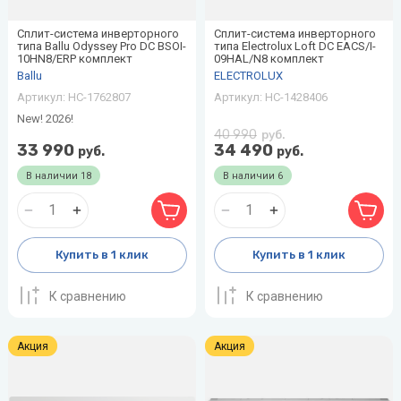
Сплит-система инверторного
Сплит-система инверторного
типа Ballu Odyssey Pro DC BSOI-
типа Electrolux Loft DC EACS/I-
10HN8/ERP комплект
09HAL/N8 комплект
Ballu
ELECTROLUX
Артикул:
НС-1762807
Артикул:
НС-1428406
New! 2026!
40 990
руб.
33 990
34 490
руб.
руб.
В наличии
18
В наличии
6
Купить в 1 клик
Купить в 1 клик
К сравнению
К сравнению
Акция
Акция