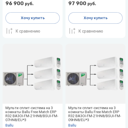
96 900
97 900
воздуха для
руб.
руб.
Теплодар
квартиры -
как и какой
Хочу купить
Хочу купить
Тепломаш
выбрать
ТОПОЛ-
К сравнению
К сравнению
Виды
ЭКО
обогревателей
для дома
Эван
Показать
все
Мульти сплит-система на 3
Мульти сплит-система на 3
комнаты Ballu Free Match ERP
комнаты Ballu Free Match ERP
R32 BA3OI-FM-21HN8/BSUI-FM-
R32 BA3OI-FM-21HN8/BSUI-FM-
07HN8/EU*3
09HN8/EU*3
Ballu
Ballu