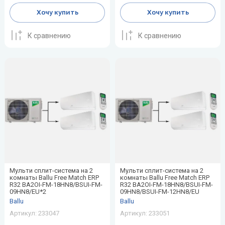
Protherm
радиаторы
Thermo
Shinhoo
секции
Tosot
VilTerm
«рядом
WILO-
Хочу купить
Хочу купить
Скважинные
с
NATIVE
насосы
PUMPMAN
Стальные
SHUFT
Инфракрасная
мойкой»
К сравнению
К сравнению
радиаторы
пленка
Показать
Sime
Системы
все
Показать
«под
все
Stiebel
мойку»
нового
STIEBEL
поколения
ELTRON
Expert
Sunsystem
Показать
все
X
Z
Джилекс
Акционные
Статьи о
Септики
модели
климатическом
XIGMA
Zanussi
Лемакс
кондиционеров
оборудовании
Мульти сплит-система на 2
Мульти сплит-система на 2
комнаты Ballu Free Match ERP
комнаты Ballu Free Match ERP
Zehnder
R32 BA2OI-FM-18HN8/BSUI-FM-
R32 BA2OI-FM-18HN8/BSUI-FM-
Новая
Как выбрать
09HN8/EU*2
09HN8/BSUI-FM-12HN8/EU
вода
водонагреватель
Ballu
Ballu
Zilon
Артикул:
233047
Артикул:
233051
Пион
Увлажнитель
Zota