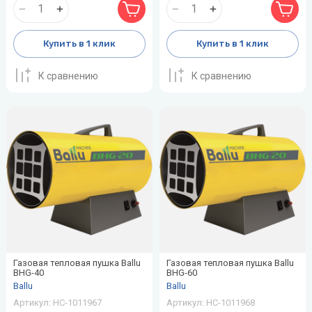
воздуха для
Теплодар
квартиры -
как и какой
Купить в 1 клик
Купить в 1 клик
Тепломаш
выбрать
ТОПОЛ-
К сравнению
К сравнению
Виды
ЭКО
обогревателей
для дома
Эван
Показать
все
Газовая тепловая пушка Ballu
Газовая тепловая пушка Ballu
BHG-40
BHG-60
Ballu
Ballu
Артикул:
НС-1011967
Артикул:
НС-1011968