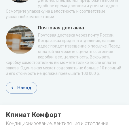
деталей. Специалист предложит выбрать
удобное время доставки и уточнит адрес.
Осмотрите упаковку на целостность и соответствие
указанной комплектации.
Почтовая доставка
Почтовая доставка через почту России.
Когда заказ придет в отделение, на ваш
адрес придет извещение о посылке. Перед
оплатой вы можете оценить состояние
коробки: вес, целостность. Вскрывать
коробку самостоятельно вы можете только после оплаты
заказа. Один заказ может содержать не больше 10 позиций
и его стоимость не должна превышать 100 000 р.
Назад
Климат Комфорт
Кондиционирование, вентиляция и отопление