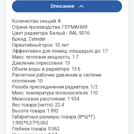
воздуха для
Описание
Теплодар
квартиры -
как и какой
Тепломаш
Количество секций: 8
выбрать
Страна производства: ГЕРМАНИЯ
ТОПОЛ-
Цвет радиатора: Белый - RAL 9016
Виды
ЭКО
Бренд: Zehnder
обогревателей
Гарантийный срок: 10 лет
для дома
Эван
Эффективен для помещ. площадью до: 17
Макс. тепловая мощность: 1.7
Показать
Давление опрессовки: 15
все
Объем воды в радиаторе: 13.6
Расчетное рабочее давление в системе
отопления: 10
Резьба присоединения радиатора: 1/2
Макс. температура теплоносителя: 110
Межосевое расстояние: 1 934
Вес товара (нетто): 22.4
Высота товара: 1.992
Габаритные размеры товара (В*Ш*Г):
1,992*0,37*0,062
Глубина товара: 0.062