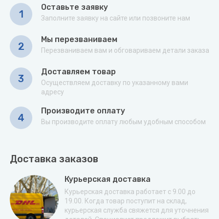
Оставьте заявку
1
Заполните заявку на сайте или позвоните нам
Мы перезваниваем
2
Перезваниваем вам и обговариваем детали заказа
Доставляем товар
3
Осуществляем доставку по указанному вами
адресу
Производите оплату
4
Вы производите оплату любым удобным способом
Доставка заказов
Курьерская доставка
Курьерская доставка работает с 9.00 до
19.00. Когда товар поступит на склад,
курьерская служба свяжется для уточнения