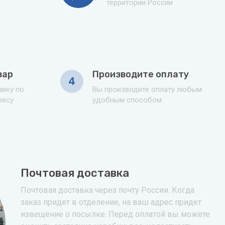
территории России
вар
Производите оплату
4
вку по
Вы производите оплату любым
ресу
удобным способом
Почтовая доставка
Почтовая доставка через почту России. Когда
заказ придет в отделение, на ваш адрес придет
извещение о посылке. Перед оплатой вы можете