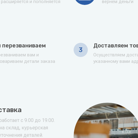
расширяется и пополняется
вернем деньги
 перезваниваем
Доставляем то
3
езваниваем вам и
Осуществляем доста
овариваем детали заказа
указанному вами ад
ставка
аботает с 9.00 до 19.00.
на склад, курьерская
уточнения деталей.