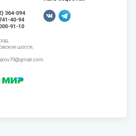
2) 364-094
 741-40-94
 000-91-10
род,
овское шоссе,
karov79@gmail.com