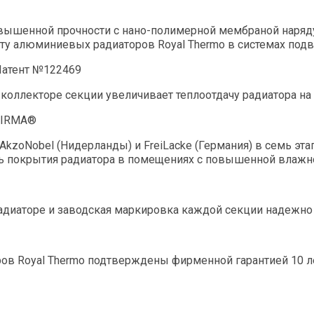
ая вода
овышенной прочности с нано-полимерной мембраной наряд
оту алюминиевых радиаторов Royal Thermo в системах по
н
Патент №122469
лодар
оллекторе секции увеличивает теплоотдачу радиатора на 
ломаш
OFIRMA®
ОЛ-ЭКО
kzoNobel (Нидерланды) и FreiLacke (Германия) в семь эта
н
ь покрытия радиатора в помещениях с повышенной влажн
иаторе и заводская маркировка каждой секции надежно з
ров Royal Thermo подтверждены фирменной гарантией 10 