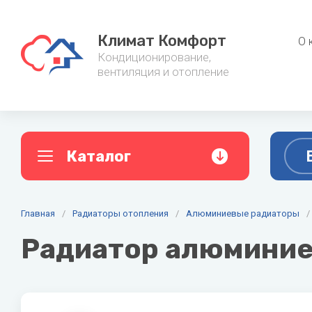
Климат Комфорт
О 
Кондиционирование,
вентиляция и отопление
Каталог
A
B
C
Главная
Кондиционеры
/
Радиаторы отопления
/
Алюминиевые радиаторы
Фанкойл
/
AC ELECTRIC
Ballu
Cent
Радиатор алюминиевы
Настенные кондиционеры
Канальные
Alpine
Baxi
Мульти сплит-системы
Напольно-
Aquario
Belluna
Мобильные кондиционеры
Настенные