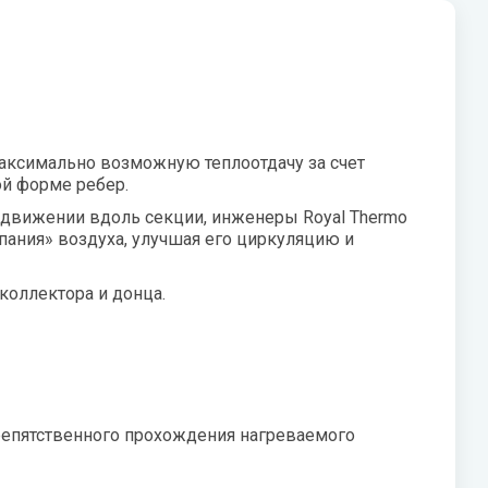
V
Системы «под мойку» нового
W
поколения Expert
Vaillant
Wester
Показать все
VIEIR
Wilo
VilTerm
WILO-NATIVE
аксимально возможную теплоотдачу за счет
ой форме ребер.
и движении вдоль секции, инженеры Royal Thermo
пания» воздуха, улучшая его циркуляцию и
оллектора и донца.
репятственного прохождения нагреваемого