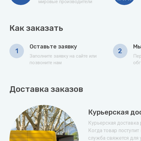
мировые производители
Как заказать
Оставьте заявку
Мы
1
2
Заполните заявку на сайте или
Пер
позвоните нам
обг
Доставка заказов
Курьерская до
Курьерская доставка р
Когда товар поступит 
служба свяжется для 