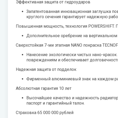
Эффективная защита от гидроударов
Zehnder
Нов
Запатентованная инновационная заглушка п
Zilon
круглого сечения гарантирует надежную раб
Пио
Zota
Повышенная мощность, технология POWERSHIFT. 
Теп
Дополнительное оребрение на вертикальном к
Теп
Сверхстойкая 7-ми этапная NANO покраска TECN
ТОП
Нанесение экологически чистых нано-красок A
Эва
повреждениям и обеспечивает долговечност
Надежная защита от подделок
Фирменный алюминиевый знак на каждом рад
Абсолютная гарантия 10 лет
Высочайшее качество и надежность радиато
паспорт и гарантийный талон.
Страховка 65 000 000 рублей