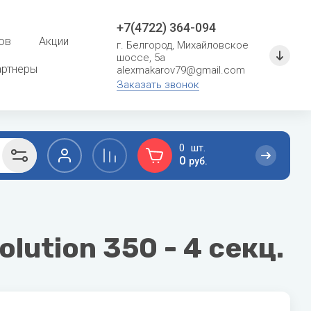
+7(4722) 364-094
ов
Акции
г. Белгород, Михайловское
шоссе, 5а
артнеры
alexmakarov79@gmail.com
Заказать звонок
0
0
руб.
F
G
сушение
Расходные материалы для систем
кондиционирования
Ferroli
General
ution 350 - 4 секц.
Кронштейны и металлоконструкции
Fondital
General Climate
Фреон
Fujitsu
Gree