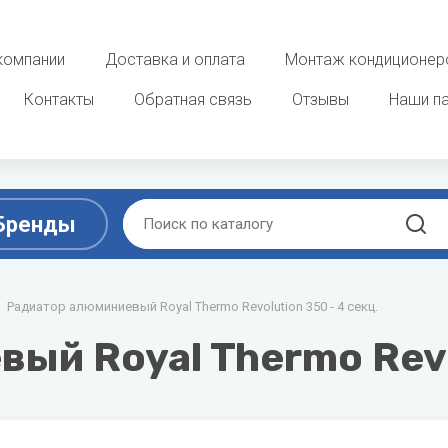
компании
Доставка и оплата
Монтаж кондиционер
Контакты
Обратная связь
Отзывы
Наши п
Бренды
D
E
ы
Радиатор алюминиевый Royal Thermo Revolution 350 - 4 секц.
Очистка, увлажнение и о
воздуха
ek
DAB
ELECTROLUX
й Royal Thermo Revol
 фанкойлы
Увлажнители воздуха
Dahaci
Energolux
потолочные фанкойлы
Мойки воздуха
Dahatsu
 фанкойлы