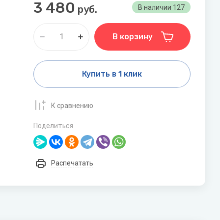
Дренажные насосы
3 480
Funai
Grundfos
руб.
В наличии
127
Показать все
Gruner
В корзину
Котлы
Электрические котлы
Купить в 1 клик
Настенные газовые котлы
Напольные газовые котлы
К сравнению
N
O
Показать все
Поделиться
Navien
ONDO
Nibe
Распечатать
ол
Бытовые фильтры
Обратный осмос
Фильтры «рядом с мойкой»