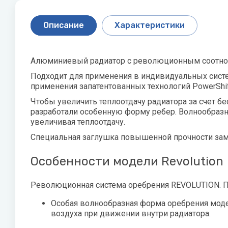
Скважинные насосы
P
Q
Стальные 
R
Описание
Характеристики
Показать все
Philips
Quattroclima
Roya
Pioneer
Roya
Акционные модели
Статьи о
Алюминиевый радиатор с революционным соотно
кондиционеров
оборудо
Protherm
Подходит для применения в индивидуальных систе
применения запатентованных технологий PowerShi
PUMPMAN
Как выбра
Чтобы увеличить теплоотдачу радиатора за счет 
Увлажнител
разработали особенную форму ребер. Волнообразн
как и како
увеличивая теплоотдачу.
Специальная заглушка повышенной прочности зам
Виды обог
Особенности модели Revolution
Показать 
Революционная система оребрения REVOLUTION. П
X
Z
Джи
Особая волнообразная форма оребрения моде
воздуха при движении внутри радиатора.
XIGMA
Zanussi
Лем