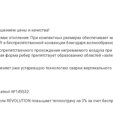
радиаторы
S
Инфракрасная пленка
T
Показать все
l Clima
Sakata
Thermex
l Thermo
Salda
Toshiba
 климатическом
Септики
шением цены и качества!
вании
Shinhoo
Tosot
мах отопления. При компактных размерах обеспечивает м
ft и беспрепятственной конвекции благодаря волнообразн
ть водонагреватель
SHUFT
беспрепятственного прохождения нагреваемого воздуха пр
ь воздуха для квартиры -
Sime
ая форма ребер препятствует образованию областей «зали
й выбрать
Stiebel
еняет уже устаревшую технологию сварки вертикального к
ревателей для дома
STIEBEL ELTRON
все
Sunsystem
атент №149532.
лекс
ли REVOLUTION повышает теплоотдачу на 3% за счет бесп
акс