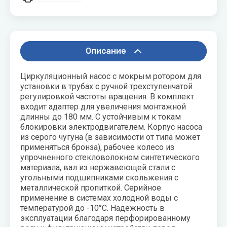
воздуха для
Теплодар
квартиры -
как и какой
Тепломаш
выбрать
Описание
ТОПОЛ-
Виды
ЭКО
обогревателей
Циркуляционный насос с мокрым ротором для
для дома
Эван
установки в трубах с ручной трехступенчатой
регулировкой частоты вращения. В комплект
Показать
входит адаптер для увеличения монтажной
все
длинны до 180 мм. С устойчивым к токам
блокировки электродвигателем. Корпус насоса
из серого чугуна (в зависимости от типа может
применяться бронза), рабочее колесо из
упрочненного стекловолокном синтетического
материала, вал из нержавеющей стали с
угольными подшипниками скольжения с
металлической пропиткой. Серийное
применение в системах холодной воды с
температурой до -10°C. Надежность в
эксплуатации благодаря перфорированному