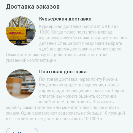
Доставка заказов
Курьерская доставка
Курьерская доставка работает с 9.00 до
19.00. Когда товар поступит на склад,
курьерская служба свяжется для уточнения
деталей. Специалист предложит выбрать
удобное время доставки и уточнит адрес.
Осмотрите упаковку на целостность и соответствие
указанной комплектации.
Почтовая доставка
Почтовая доставка через почту России.
Когда заказ придет в отделение, на ваш
адрес придет извещение о посылке. Перед
оплатой вы можете оценить состояние
коробки: вес, целостность. Вскрывать
коробку самостоятельно вы можете только после оплаты
заказа. Один заказ может содержать не больше 10 позиций
и его стоимость не должна превышать 100 000 р.