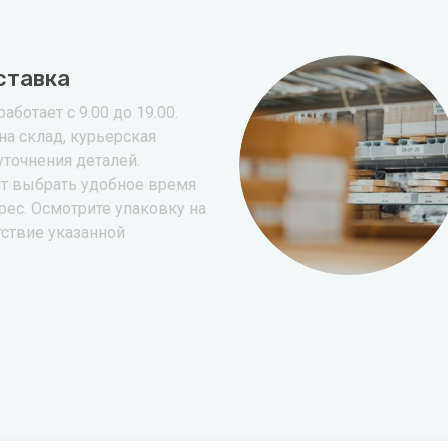
ставка
аботает с 9.00 до 19.00.
на склад, курьерская
уточнения деталей.
т выбрать удобное время
рес. Осмотрите упаковку на
тствие указанной