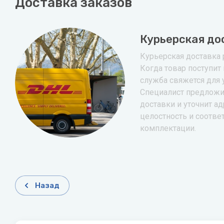
Доставка заказов
Курьерская до
Курьерская доставка р
Когда товар поступит 
служба свяжется для 
Специалист предложи
доставки и уточнит ад
целостность и соотве
комплектации.
Назад