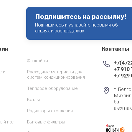
Подпишитесь на рассылку!
Подпишитесь и узнавайте первыми об
акциях и распродажах
зин
Контакты
Фанкойлы
+7(472
+7 910
е и
Расходные материалы для
+7 929
систем кондиционирования
Тепловое оборудование
г. Белго
Михайл
Котлы
5а
alexma
Радиаторы отопления
лый пол
Бытовые фильтры