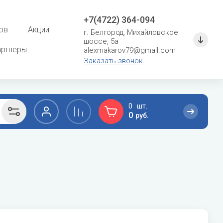
+7(4722) 364-094
ов
Акции
г. Белгород, Михайловское
шоссе, 5а
артнеры
alexmakarov79@gmail.com
Заказать звонок
0
0
руб.
F
G
сушение
Расходные материалы для систем
кондиционирования
Ferroli
General
Кронштейны и металлоконструкции
Fondital
General Climate
Фреон
Fujitsu
Gree