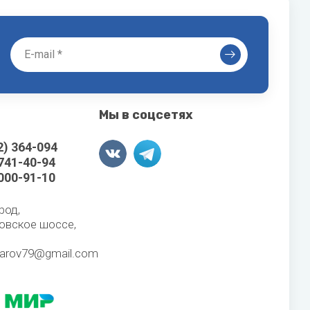
Мы в соцсетях
2) 364-094
 741-40-94
 000-91-10
род,
овское шоссе,
karov79@gmail.com