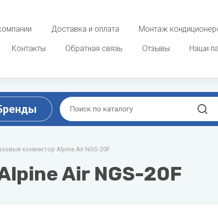
компании
Доставка и оплата
Монтаж кондиционер
Контакты
Обратная связь
Отзывы
Наши п
Бренды
D
E
ы
азовый конвектор Alpine Air NGS-20F
Очистка, увлажнение и о
воздуха
ek
DAB
ELECTROLUX
lpine Air NGS-20F
 фанкойлы
Увлажнители воздуха
Dahaci
Energolux
потолочные фанкойлы
Мойки воздуха
Dahatsu
 фанкойлы