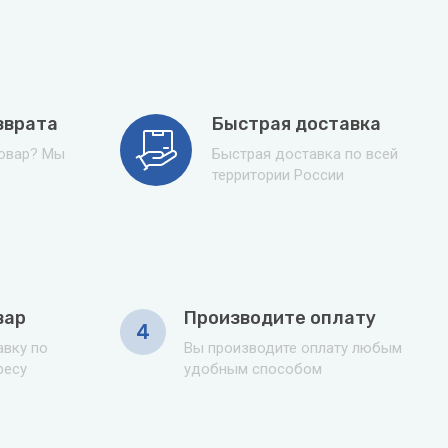
зврата
Быстрая доставка
товар? Мы
Быстрая доставка по всей
территории России
вар
Производите оплату
4
вку по
Вы производите оплату любым
ресу
удобным способом