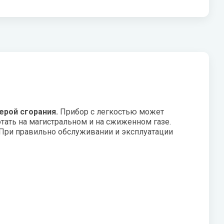
V
Системы «под мойку» нового
W
поколения Expert
Vaillant
Wester
Показать все
VIEIR
Wilo
VilTerm
WILO-NATIVE
ерой сгорания.
Прибор с легкостью может
ать на магистральном и на сжиженном газе.
При правильно обслуживании и эксплуатации