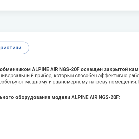
радиаторы
S
Инфракрасная пленка
T
Показать все
l Clima
Sakata
Thermex
l Thermo
Salda
Toshiba
 климатическом
Септики
вании
Shinhoo
Tosot
ристики
ть водонагреватель
SHUFT
ь воздуха для квартиры -
Sime
ообменником ALPINE AIR NGS-20
F
оснащен закрытой кам
й выбрать
ниверсальный прибор, который способен эффективно работ
Stiebel
собствуют мощному и равномерному нагреву помещения. 
ревателей для дома
STIEBEL ELTRON
ьного оборудования модели ALPINE AIR NGS-20
F
:
все
Sunsystem
лекс
акс