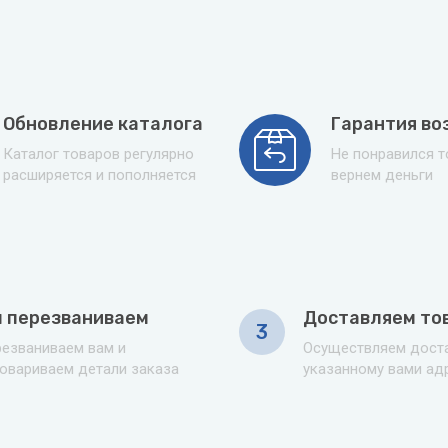
Обновление каталога
Гарантия во
Каталог товаров регулярно
Не понравился 
расширяется и пополняется
вернем деньги
 перезваниваем
Доставляем то
3
езваниваем вам и
Осуществляем доста
овариваем детали заказа
указанному вами ад