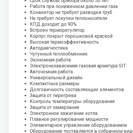
Срок службы прибора около 50 лет
Zehnder
Работа при пониженном давлении газа
Нов
Конвектор не требует разводки труб
Zilon
Не требует покупки теплоносителя
Пио
КПД доходит до 90%
Zota
Встроен терморегулятор
Теп
Корпус покрыт порошковой краской
Высокая термоэффективность
Теп
Автодиагностика
Чугунный теплообменник
ТОП
Экономная работа
Электронезависимая газовая арматура SIT
Эва
Автономная работа
Универсальный дизайн
Компактные размеры
Долговечность составляющих элементов
Защита от перегрева
Контроль температуры оборудования
Защита от замерзания
Электронное зажигание котла
Плавное регулирование мощности
Элементарное управление оборудованием
Оборудование поставляется в собранном вид