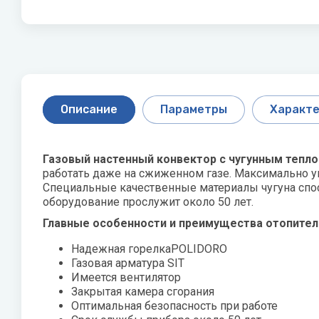
Скважинные насосы
P
Q
Стальные 
R
Показать все
Philips
Quattroclima
Roya
Pioneer
Roya
Акционные модели
Статьи о
кондиционеров
оборудо
Protherm
Описание
Параметры
Характе
PUMPMAN
Как выбра
Увлажнител
Газовый настенный конвектор с чугунным тепл
как и како
работать даже на сжиженном газе. Максимально у
Специальные качественные материалы чугуна спо
Виды обог
оборудование прослужит около 50 лет.
Главные особенности и преимущества отопител
Показать 
Надежная горелкаPOLIDORO
Газовая арматура SIT
X
Z
Имеется вентилятор
Джи
Закрытая камера сгорания
XIGMA
Zanussi
Оптимальная безопасность при работе
Лем