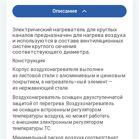
воздуха для
Теплодар
квартиры -
Описание
как и какой
Тепломаш
выбрать
Электрический нагреватель для круглых
ТОПОЛ-
каналов предназначен для нагрева воздуха
Виды
ЭКО
и используются в составе вентиляционных
обогревателей
систем круглого сечения
для дома
соответствующего диаметра.
Эван
Показать
Конструкция
все
Корпус воздухонагревателя выполнен
из листовой стали с алюминиевым и цинковым
покрытием, а нагреватель¬ный элемент —
из нержавеющей стали.
Воздухонагреватель оснащен двухступенчатой
защитой от перегрева. Воздухонагреватель
не оснащен встроенным регулятором
температуры воздуха, но может работать
с внешним электронным регулятором
температуры ТС.
Минимальный расход воздуха соответствует