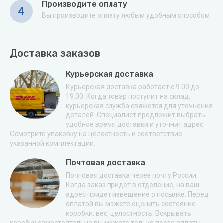
Производите оплату
4
Вы производите оплату любым удобным способом
Доставка заказов
Курьерская доставка
Курьерская доставка работает с 9.00 до
19.00. Когда товар поступит на склад,
курьерская служба свяжется для уточнения
деталей. Специалист предложит выбрать
удобное время доставки и уточнит адрес.
Осмотрите упаковку на целостность и соответствие
указанной комплектации.
Почтовая доставка
Почтовая доставка через почту России.
Когда заказ придет в отделение, на ваш
адрес придет извещение о посылке. Перед
оплатой вы можете оценить состояние
коробки: вес, целостность. Вскрывать
коробку самостоятельно вы можете только после оплаты