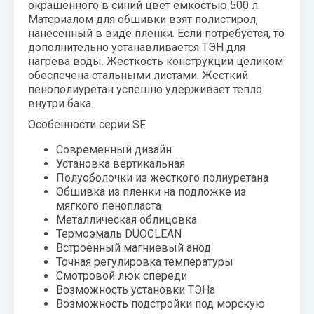
окрашенного в синий цвет емкостью 500 л.
воздуха для
Теплодар
Материалом для обшивки взят полистирол,
квартиры -
нанесенный в виде пленки. Если потребуется, то
как и какой
Тепломаш
дополнительно устанавливается ТЭН для
выбрать
нагрева воды. Жесткость конструкции целиком
ТОПОЛ-
обеспечена стальными листами. Жесткий
Виды
ЭКО
пенополиуретан успешно удерживает тепло
обогревателей
внутри бака.
для дома
Эван
Особенности серии
SF
Показать
все
Современный дизайн
Установка вертикальная
Полуоболочки из жесткого полиуретана
Обшивка из пленки на подложке из
мягкого пенопласта
Металлическая облицовка
Термоэмаль DUOCLEAN
Встроенный магниевый анод
Точная регулировка температуры
Смотровой люк спереди
Возможность установки ТЭНа
Возможность подстройки под морскую