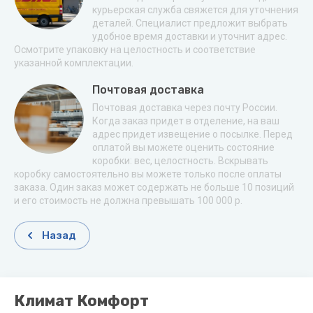
курьерская служба свяжется для уточнения
деталей. Специалист предложит выбрать
удобное время доставки и уточнит адрес.
Осмотрите упаковку на целостность и соответствие
указанной комплектации.
Почтовая доставка
Почтовая доставка через почту России.
Когда заказ придет в отделение, на ваш
адрес придет извещение о посылке. Перед
оплатой вы можете оценить состояние
коробки: вес, целостность. Вскрывать
коробку самостоятельно вы можете только после оплаты
заказа. Один заказ может содержать не больше 10 позиций
и его стоимость не должна превышать 100 000 р.
Назад
Климат Комфорт