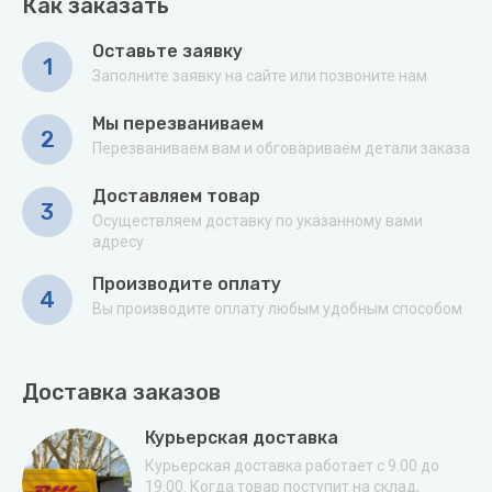
Как заказать
Оставьте заявку
1
Заполните заявку на сайте или позвоните нам
Мы перезваниваем
2
Перезваниваем вам и обговариваем детали заказа
Доставляем товар
3
Осуществляем доставку по указанному вами
адресу
Производите оплату
4
Вы производите оплату любым удобным способом
Доставка заказов
Курьерская доставка
Курьерская доставка работает с 9.00 до
19.00. Когда товар поступит на склад,