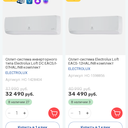
Сплит-система инверторного
Сплит-система Electrolux Loft
типа Electrolux Loft DC EACS/I-
EACS-12HAL/N8 комплект
07HAL/N8 комплект
ELECTROLUX
ELECTROLUX
Артикул:
НС-1598856
Артикул:
НС-1428404
37 990
40 990
руб.
руб.
32 490
34 490
руб.
руб.
В наличии
27
В наличии
3
Купить в 1 клик
Купить в 1 клик