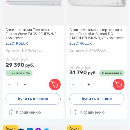
Сплит-система Electrolux
Сплит-система инверторного
Fusion Wave EACS-09HFW/N3
типа Electrolux Skandi DC
комплект
EACS/I-07HSK/N8_V3 комплект
ELECTROLUX
ELECTROLUX
Артикул:
НС-1688450
Артикул:
НС-1690660
35 990
руб.
29 390
руб.
36 990
руб.
31 790
руб.
В наличии
34
В наличии
4
Купить в 1 клик
Купить в 1 клик
К сравнению
К сравнению
Акция
Акция