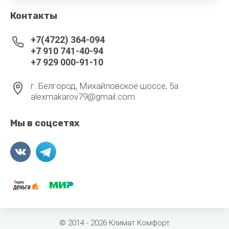
воздуха для
Теплодар
Контакты
квартиры -
как и какой
Тепломаш
выбрать
+7(4722) 364-094
+7 910 741-40-94
ТОПОЛ-
Виды
+7 929 000-91-10
ЭКО
обогревателей
для дома
Эван
г. Белгород, Михайловское шоссе, 5а
alexmakarov79@gmail.com
Показать
все
Мы в соцсетях
© 2014 - 2026 Климат Комфорт