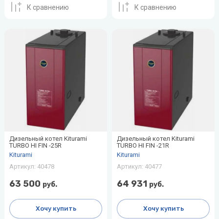
воздуха для
К сравнению
К сравнению
Теплодар
квартиры -
как и какой
Тепломаш
выбрать
ТОПОЛ-
Виды
ЭКО
обогревателей
для дома
Эван
Показать
все
Дизельный котел Kiturami
Дизельный котел Kiturami
TURBO HI FIN -25R
TURBO HI FIN -21R
Kiturami
Kiturami
Артикул:
40478
Артикул:
40477
63 500
64 931
руб.
руб.
Хочу купить
Хочу купить