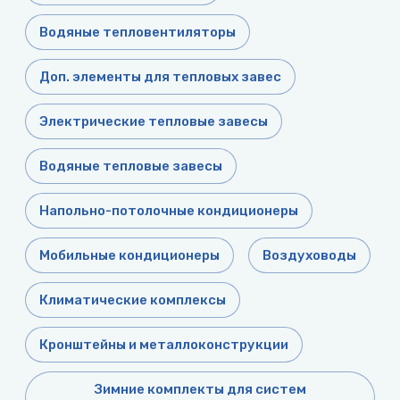
воздуха для
Теплодар
квартиры -
Водяные тепловентиляторы
как и какой
Тепломаш
выбрать
Доп. элементы для тепловых завес
ТОПОЛ-
Виды
ЭКО
обогревателей
Электрические тепловые завесы
для дома
Эван
Водяные тепловые завесы
Показать
все
Напольно-потолочные кондиционеры
Мобильные кондиционеры
Воздуховоды
Климатические комплексы
Кронштейны и металлоконструкции
Зимние комплекты для систем