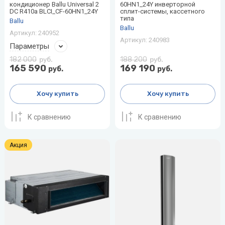
кондиционер Ballu Universal 2
60HN1_24Y инверторной
DC R410a BLCI_CF-60HN1_24Y
сплит-системы, кассетного
типа
Ballu
Ballu
Артикул:
240952
Артикул:
240983
Параметры
182 000
188 200
руб.
руб.
165 590
169 190
руб.
руб.
Хочу купить
Хочу купить
К сравнению
К сравнению
Акция