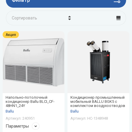
Фильтр
Сортировать
Цена - убывание
Акция
Цена - возрастание
Название - Я-А
Название - А-Я
Напольно-потолочный
Кондиционер промышленный
кондиционер Ballu BLCI_CF-
мобильный BALLU BGK5 с
48HN1_24Y
комплектом воздухоотводов
Ballu
Ballu
Артикул:
240951
Артикул:
НС-1348948
Параметры