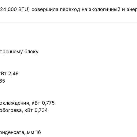
24 000 BTU) совершила переход на экологичный и эне
треннему блоку
Вт 2,49
65
хлаждения, кВт 0,775
богрева, кВт 0,734
онденсата, мм 16