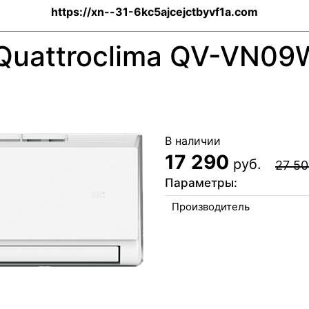
https://xn--31-6kc5ajcejctbyvf1a.com
 Quattroclima QV-VN
В наличии
17 290
руб.
27 5
Параметры:
Производитель