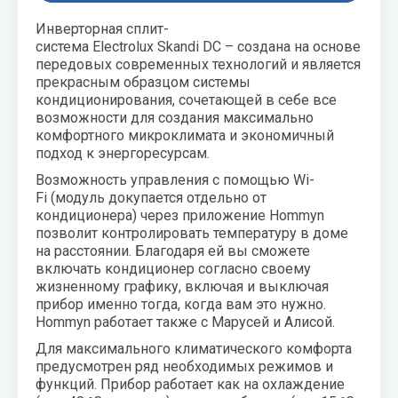
воздуха для
Теплодар
Инверторная сплит-
квартиры -
система Electrolux Skandi DC – создана на основе
как и какой
Тепломаш
передовых современных технологий и является
выбрать
прекрасным образцом системы
ТОПОЛ-
кондиционирования, сочетающей в себе все
Виды
ЭКО
возможности для создания максимально
обогревателей
комфортного микроклимата и экономичный
для дома
Эван
подход к энергоресурсам.
Показать
Возможность управления с помощью Wi-
все
Fi (модуль докупается отдельно от
кондиционера) через приложение Hommyn
позволит контролировать температуру в доме
на расстоянии. Благодаря ей вы сможете
включать кондиционер согласно своему
жизненному графику, включая и выключая
прибор именно тогда, когда вам это нужно.
Hommyn работает также с Марусей и Алисой.
Для максимального климатического комфорта
предусмотрен ряд необходимых режимов и
функций. Прибор работает как на охлаждение