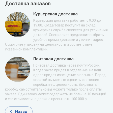
Доставка заказов
Курьерская доставка
Курьерская доставка работает с 9.00 до
19.00. Когда товар поступит на склад,
курьерская служба свяжется для уточнения
деталей. Специалист предложит выбрать
удобное время доставки и уточнит адрес.
Осмотрите упаковку на целостность и соответствие
указанной комплектации.
Почтовая доставка
Почтовая доставка через почту России.
Когда заказ придет в отделение, на ваш
адрес придет извещение о посылке. Перед
оплатой вы можете оценить состояние
коробки: вес, целостность. Вскрывать
коробку самостоятельно вы можете только после оплаты
заказа. Один заказ может содержать не больше 10 позиций
и его стоимость не должна превышать 100 000 р.
Назад