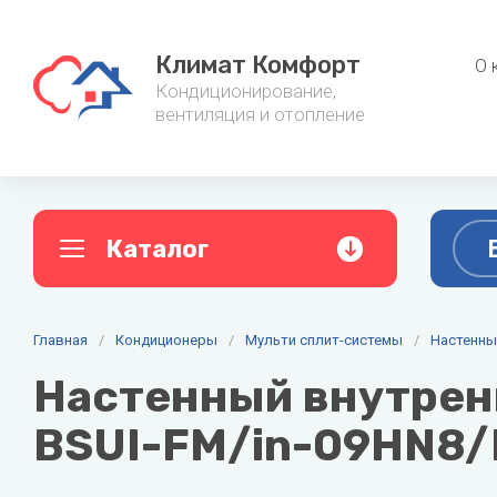
Климат Комфорт
О 
Кондиционирование,
вентиляция и отопление
Каталог
A
B
C
Главная
Кондиционеры
/
Кондиционеры
/
Мульти сплит-системы
Фанкойл
/
Настенны
AC ELECTRIC
Ballu
Cent
Настенный внутренн
Настенные кондиционеры
Канальные
Alpine
Baxi
BSUI-FM/in-09HN8
Мульти сплит-системы
Напольно-
Aquario
Belluna
Мобильные кондиционеры
Настенные