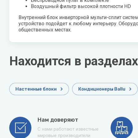
Беспроводной пульт в комплекте
Zehnder
Воздушный фильтр высокой плотности HD
Нов
Внутренний блок инверторной мульти-сплит систе
Zilon
Пио
устройство подойдет к любому интерьеру. Оборуд
общественных местах.
Zota
Теп
Теп
Находится в разделах
ТОП
Эва
Настенные блоки
Кондиционеры Ballu
Нам доверяют
С нами работают известные
мировые производители