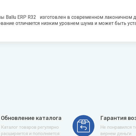
ая вода
мы Ballu ERP R32 изготовлен в современном лаконичном ди
н
ование отличается низким уровнем шума и может быть ус
лодар
ломаш
ОЛ-ЭКО
н
Обновление каталога
Гарантия во
Каталог товаров регулярно
Не понравился 
расширяется и пополняется
вернем деньги