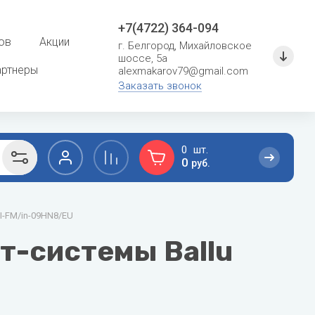
+7(4722) 364-094
ов
Акции
г. Белгород, Михайловское
шоссе, 5а
артнеры
alexmakarov79@gmail.com
Заказать звонок
0
0
руб.
F
G
I-FM/in-09HN8/EU
сушение
Расходные материалы для систем
кондиционирования
Ferroli
General
т-системы Ballu
Кронштейны и металлоконструкции
Fondital
General Climate
Фреон
Fujitsu
Gree