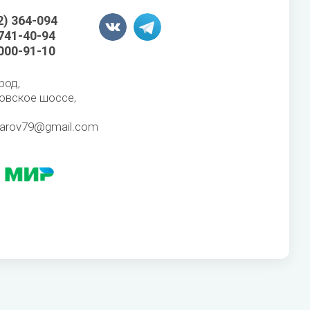
2) 364-094
 741-40-94
 000-91-10
род,
овское шоссе,
karov79@gmail.com