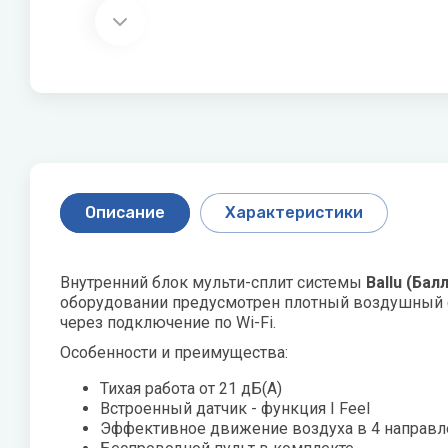
Скважинные насосы
P
Q
Стальные 
R
Показать все
Philips
Quattroclima
Roya
Pioneer
Roya
Акционные модели
Статьи о
кондиционеров
оборудо
Protherm
PUMPMAN
Как выбра
Описание
Характеристики
Увлажнител
как и како
Виды обог
Внутренний блок мульти-сплит системы
Ballu (Бал
оборудовании предусмотрен плотный воздушный фи
Показать 
через подключение по Wi-Fi.
Особенности и преимущества:
X
Z
Тихая работа от 21 дБ(А)
Джи
Встроенный датчик - функция I Feel
XIGMA
Zanussi
Эффективное движение воздуха в 4 направл
Лем