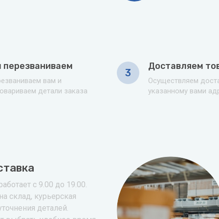
 перезваниваем
Доставляем то
3
езваниваем вам и
Осуществляем доста
овариваем детали заказа
указанному вами ад
ставка
аботает с 9.00 до 19.00.
на склад, курьерская
уточнения деталей.