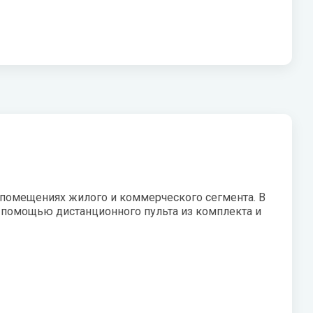
V
Системы «под мойку» нового
W
поколения Expert
Vaillant
Wester
Показать все
VIEIR
Wilo
VilTerm
WILO-NATIVE
 помещениях жилого и коммерческого сегмента. В
 помощью дистанционного пульта из комплекта и