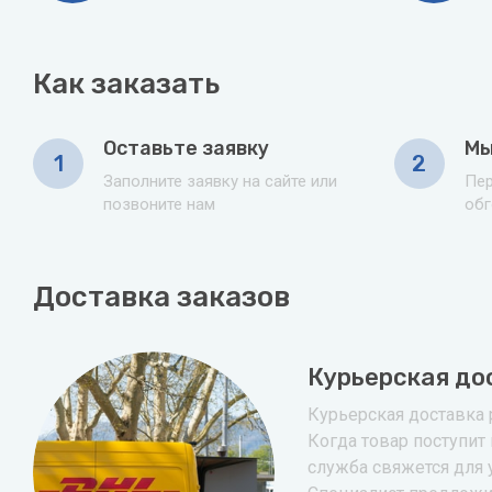
Как заказать
Оставьте заявку
Мы
1
2
Заполните заявку на сайте или
Пер
позвоните нам
обг
Доставка заказов
Курьерская до
Курьерская доставка р
Когда товар поступит 
служба свяжется для 