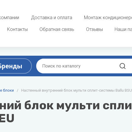
компании
Доставка и оплата
Монтаж кондиционер
Контакты
Обратная связь
Отзывы
Наши п
Бренды
D
E
ы
е блоки
/
Настенный внутренний блок мульти сплит-системы Ballu BSU
Очистка, увлажнение и о
воздуха
ek
DAB
ELECTROLUX
ий блок мульти спли
 фанкойлы
Увлажнители воздуха
Dahaci
Energolux
/EU
потолочные фанкойлы
Мойки воздуха
Dahatsu
 фанкойлы