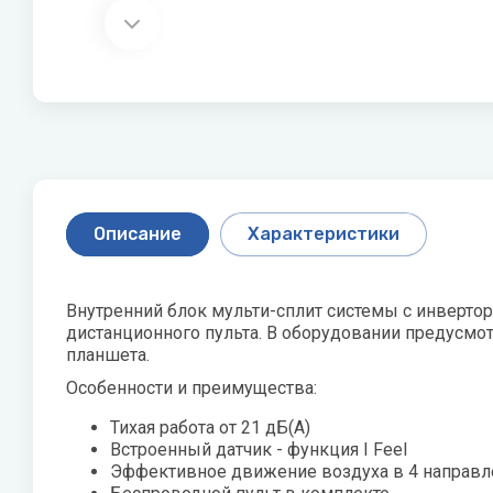
Скважинные насосы
P
Q
Стальные 
R
Показать все
Philips
Quattroclima
Roya
Pioneer
Roya
Акционные модели
Статьи о
кондиционеров
оборудо
Protherm
PUMPMAN
Как выбра
Описание
Характеристики
Увлажнител
как и како
Виды обог
Внутренний блок мульти-сплит системы с инверто
дистанционного пульта. В оборудовании предусмо
Показать 
планшета.
Особенности и преимущества:
X
Z
Тихая работа от 21 дБ(А)
Джи
Встроенный датчик - функция I Feel
XIGMA
Zanussi
Эффективное движение воздуха в 4 направл
Лем