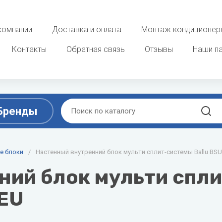
компании
Доставка и оплата
Монтаж кондиционер
Контакты
Обратная связь
Отзывы
Наши п
Бренды
D
E
ы
е блоки
/
Настенный внутренний блок мульти сплит-системы Ballu BSU
Очистка, увлажнение и о
воздуха
ek
DAB
ELECTROLUX
ий блок мульти спли
 фанкойлы
Увлажнители воздуха
Dahaci
Energolux
EU
потолочные фанкойлы
Мойки воздуха
Dahatsu
 фанкойлы