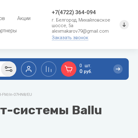
+7(4722) 364-094
ов
Акции
г. Белгород, Михайловское
шоссе, 5а
артнеры
alexmakarov79@gmail.com
Заказать звонок
0
0
руб.
F
G
I-FM/in-07HN8/EU
сушение
Расходные материалы для систем
кондиционирования
Ferroli
General
т-системы Ballu
Кронштейны и металлоконструкции
Fondital
General Climate
Фреон
Fujitsu
Gree