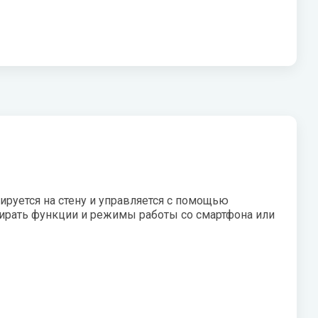
V
Системы «под мойку» нового
W
поколения Expert
Vaillant
Wester
Показать все
VIEIR
Wilo
VilTerm
WILO-NATIVE
ируется на стену и управляется с помощью
бирать функции и режимы работы со смартфона или