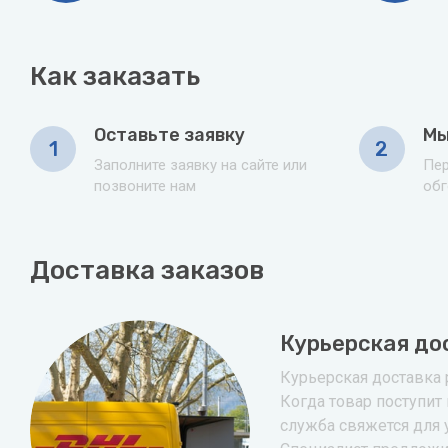
Как заказать
Оставьте заявку
Мы
1
2
Заполните заявку на сайте или
Пер
позвоните нам
обг
Доставка заказов
Курьерская до
Курьерская доставка р
Когда товар поступит 
служба свяжется для 