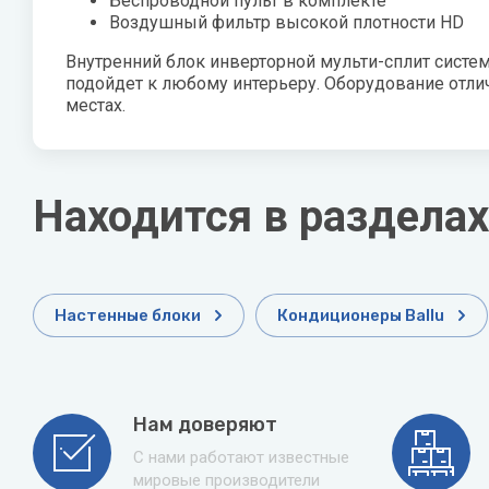
Беспроводной пульт в комплекте
Zehnder
Воздушный фильтр высокой плотности HD
Нов
Внутренний блок инверторной мульти-сплит систем
Zilon
Пио
подойдет к любому интерьеру. Оборудование отл
местах.
Zota
Теп
Теп
Находится в разделах
ТОП
Эва
Настенные блоки
Кондиционеры Ballu
Нам доверяют
С нами работают известные
мировые производители