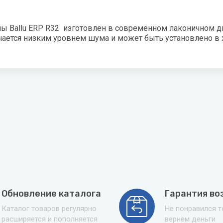
ая вода
ы Ballu ERP R32 изготовлен в современном лаконичном ди
н
ичается низким уровнем шума и может быть установлено 
лодар
ломаш
ОЛ-ЭКО
н
Обновление каталога
Гарантия во
Каталог товаров регулярно
Не понравился 
расширяется и пополняется
вернем деньги