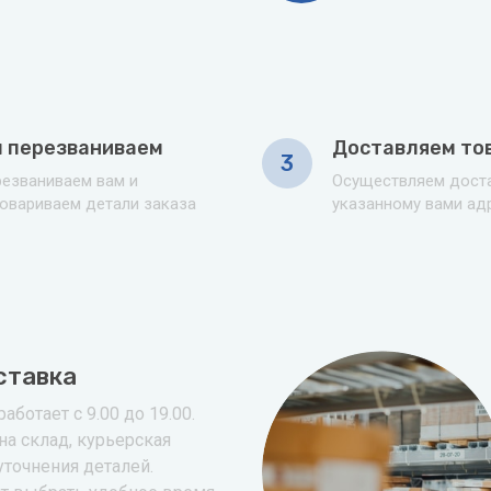
 перезваниваем
Доставляем то
3
езваниваем вам и
Осуществляем доста
овариваем детали заказа
указанному вами ад
ставка
аботает с 9.00 до 19.00.
на склад, курьерская
уточнения деталей.