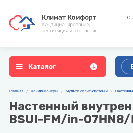
Климат Комфорт
О 
Кондиционирование,
вентиляция и отопление
Каталог
A
B
C
Главная
Кондиционеры
/
Кондиционеры
/
Мульти сплит-системы
Фанкойл
/
Настенны
AC ELECTRIC
Ballu
Cent
Настенный внутренн
Настенные кондиционеры
Канальные
Alpine
Baxi
BSUI-FM/in-07HN8/
Мульти сплит-системы
Напольно-
Aquario
Belluna
Мобильные кондиционеры
Настенные