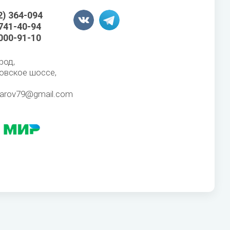
2) 364-094
 741-40-94
 000-91-10
род,
овское шоссе,
karov79@gmail.com