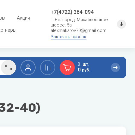
+7(4722) 364-094
ов
Акции
г. Белгород, Михайловское
шоссе, 5а
артнеры
alexmakarov79@gmail.com
Заказать звонок
0
0
руб.
F
G
сушение
Расходные материалы для систем
кондиционирования
Ferroli
General
32-40)
Кронштейны и металлоконструкции
Fondital
General Climate
Фреон
Fujitsu
Gree