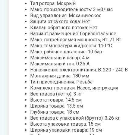
Тип ротора: Мокрый
Zehnder
Нов
Макс. производительность: 3 м3/час
Вид управления: Механическое
Zilon
Пио
Защита от сухого хода: Нет
Клапан обратного потока: Нет
Zota
Теп
Вариант размещения: Горизонтальное
Макс. потребляемая мощность, Вт: 71 Вт
Теп
Макс. температура жидкости: 110 °С
Макс. рабочее давление: 10 бар
ТОП
Максимальный напор: 4 м
Максимальный ток: 0.25 А
Эва
Напряжение электропитания, В: 220 - 240 В
Монтажная длина: 180 мм
Тип присоединения: Резьба
Комплект поставки: Насос, инструкция
Вес товара (нетто): 3 кг
Высота товара: 14.5 см
Ширина товара: 13.5 см
Глубина товара: 18 см
Вес товара с упаковкой (брутто): 3.26 кг
Высота упаковки товара: 15 см
Ширина упаковки товара: 19 см