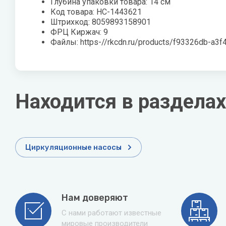
Глубина упаковки товара: 14 см
Код товара: НС-1443621
Штрихкод: 8059893158901
ФРЦ Киржач: 9
Файлы: https-//rkcdn.ru/products/f93326db-a3
Находится в разделах
Циркуляционные насосы
Нам доверяют
С нами работают известные
мировые производители