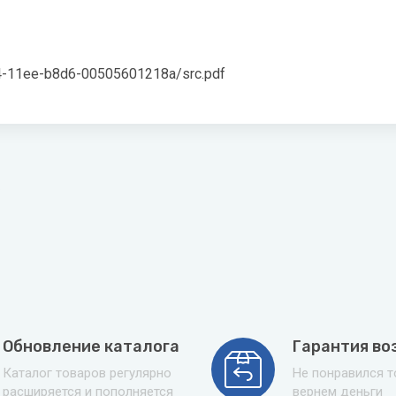
f4-11ee-b8d6-00505601218a/src.pdf
Обновление каталога
Гарантия во
Каталог товаров регулярно
Не понравился 
расширяется и пополняется
вернем деньги