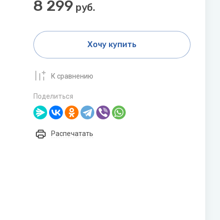
8 299
Дренажные насосы
Funai
руб.
Grundfos
Показать все
Gruner
Котлы
Хочу купить
Электрические котлы
К сравнению
Настенные газовые котлы
Поделиться
Напольные газовые котлы
N
O
Показать все
Navien
ONDO
Распечатать
Nibe
ол
Бытовые фильтры
Обратный осмос
Фильтры «рядом с мойкой»