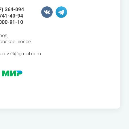
2) 364-094
 741-40-94
 000-91-10
род,
овское шоссе,
karov79@gmail.com