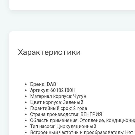
Скважинные насосы
P
Q
Стальные 
R
Показать все
Philips
Quattroclima
Roya
Pioneer
Roya
Акционные модели
Статьи о
кондиционеров
оборудо
Protherm
Характеристики
PUMPMAN
Как выбра
Увлажнител
как и како
Виды обог
Бренд: DAB
Артикул: 60182180H
Показать 
Материал корпуса: Чугун
Цвет корпуса: Зеленый
Гарантийный срок: 2 года
Страна производства: ВЕНГРИЯ
X
Z
Джи
Область применения: Отопление, кондициони
Тип насоса: Циркуляционный
XIGMA
Zanussi
Лем
Встроенный частотный преобразователь: Нет