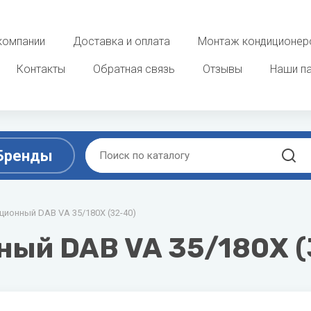
компании
Доставка и оплата
Монтаж кондиционер
Контакты
Обратная связь
Отзывы
Наши п
Бренды
D
E
ционный DAB VA 35/180X (32-40)
ы
Очистка, увлажнение и о
воздуха
ek
DAB
ELECTROLUX
ный DAB VA 35/180X (
 фанкойлы
Увлажнители воздуха
Dahaci
Energolux
потолочные фанкойлы
Мойки воздуха
Dahatsu
 фанкойлы