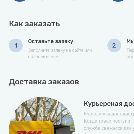
Как заказать
Оставьте заявку
Мы
1
2
Заполните заявку на сайте или
Пер
позвоните нам
обг
Доставка заказов
Курьерская до
Курьерская доставка р
Когда товар поступит 
служба свяжется для 