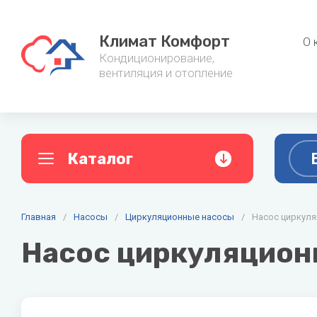
Климат Комфорт
О 
Кондиционирование,
вентиляция и отопление
Каталог
A
B
C
Главная
Кондиционеры
/
Насосы
/
Циркуляционные насосы
/
Насос циркуля
Фанкойл
AC ELECTRIC
Ballu
Cent
Насос циркуляцион
Настенные кондиционеры
Канальные
Alpine
Baxi
Мульти сплит-системы
Напольно-
Aquario
Belluna
Мобильные кондиционеры
Настенные