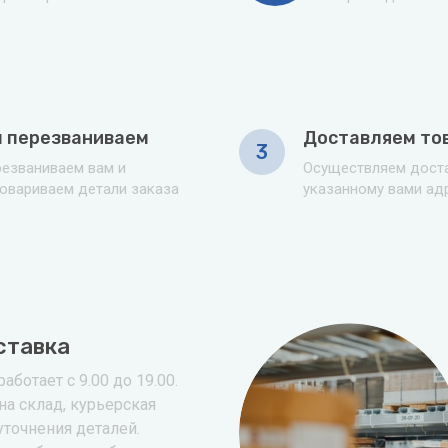
 перезваниваем
Доставляем то
3
езваниваем вам и
Осуществляем доста
овариваем детали заказа
указанному вами ад
ставка
аботает с 9.00 до 19.00.
на склад, курьерская
уточнения деталей.