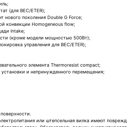
иль;
ат (для BEC/ETER);
 нового поколения Double G Force;
ой конвекции Homogeneous flow;
ди Intake;
сти (кроме модели мощностью 500Вт);
локировка управления для BEC/ETER);
евательного элемента Thermoresist compact;
 установки и непринужденного перемещения;
 поверхности.
электропитания или штепсельная вилка имеют поврежде