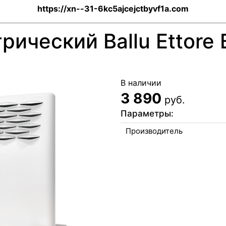
https://xn--31-6kc5ajcejctbyvf1a.com
рический Ballu Ettor
В наличии
3 890
руб.
Параметры:
Производитель