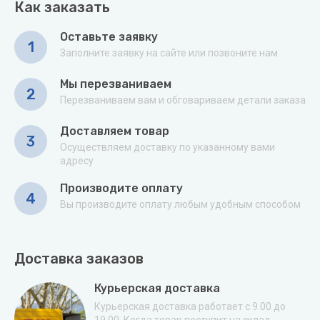
Как заказать
Оставьте заявку
1
Заполните заявку на сайте или позвоните нам
Мы перезваниваем
2
Перезваниваем вам и обговариваем детали заказа
Доставляем товар
3
Осуществляем доставку по указанному вами
адресу
Производите оплату
4
Вы производите оплату любым удобным способом
Доставка заказов
Курьерская доставка
Курьерская доставка работает с 9.00 до