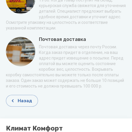
19.00. Когда товар поступит на склад,
курьерская служба свяжется для уточнения
деталей. Специалист предложит выбрать
удобное время доставки и уточнит адрес.
Осмотрите упаковку на целостность и соответствие
указанной комплектации.
Почтовая доставка
Почтовая доставка через почту России.
Когда заказ придет в отделение, на ваш
адрес придет извещение о посылке. Перед
оплатой вы можете оценить состояние
коробки: вес, целостность. Вскрывать
коробку самостоятельно вы можете только после оплаты
заказа. Один заказ может содержать не больше 10 позиций
и его стоимость не должна превышать 100 000 р.
Назад
Климат Комфорт