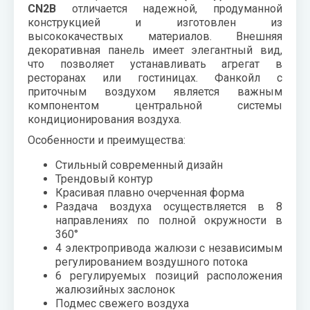
CN2B
отличается надежной, продуманной
воздуха для
Теплодар
конструкцией и изготовлен из
квартиры -
высококачествых материалов. Внешняя
как и какой
Тепломаш
декоративная панель имеет элегантный вид,
выбрать
что позволяет устанавливать агрегат в
ТОПОЛ-
ресторанах или гостиницах. Фанкойл с
Виды
ЭКО
приточным воздухом является важным
обогревателей
компонентом центральной системы
для дома
Эван
кондиционирования воздуха.
Показать
Особенности и преимущества:
все
Стильный современный дизайн
Трендовый контур
Красивая плавно очерченная форма
Раздача воздуха осуществляется в 8
направлениях по полной окружности в
360°
4 электропривода жалюзи с независимым
регулированием воздушного потока
6 регулируемых позиций расположения
жалюзийных заслонок
Подмес свежего воздуха