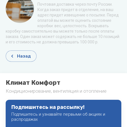
Почтовая доставка через почту России.
Когда заказ придет в отделение, на ваш
адрес придет извещение о посылке. Перед
оплатой вы можете оценить состояние
коробки: вес, целостность. Вскрывать
коробку самостоятельно вы можете только после оплаты
заказа. Один заказ может содержать не больше 10 позиций
и его стоимость не должна превышать 100 000 р.
Назад
Климат Комфорт
Кондиционирование, вентиляция и отопление
Подпишитесь на рассылку!
Подпишитесь и узнавайте первыми об акциях и
распродажах