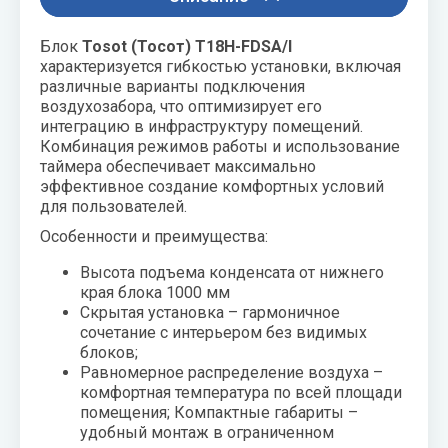
воздуха для
Теплодар
квартиры -
Блок
Tosot
(Тосот) T
18H
-FDSA
/I
как и какой
характеризуется гибкостью установки, включая
Тепломаш
выбрать
различные варианты подключения
воздухозабора, что оптимизирует его
ТОПОЛ-
Виды
интеграцию в инфраструктуру помещений.
ЭКО
обогревателей
Комбинация режимов работы и использование
для дома
таймера обеспечивает максимально
Эван
эффективное создание комфортных условий
Показать
для пользователей.
все
Особенности и преимущества:
Высота подъема конденсата от нижнего
края блока 1000 мм
Скрытая установка – гармоничное
сочетание с интерьером без видимых
блоков;
Равномерное распределение воздуха –
комфортная температура по всей площади
помещения; Компактные габариты –
удобный монтаж в ограниченном