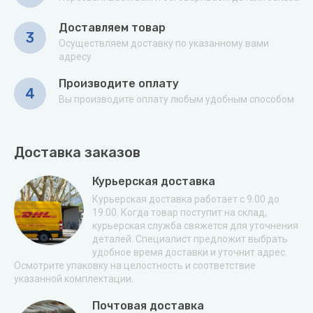
Доставляем товар
3
Осуществляем доставку по указанному вами
адресу
Производите оплату
4
Вы производите оплату любым удобным способом
Доставка заказов
Курьерская доставка
Курьерская доставка работает с 9.00 до
19.00. Когда товар поступит на склад,
курьерская служба свяжется для уточнения
деталей. Специалист предложит выбрать
удобное время доставки и уточнит адрес.
Осмотрите упаковку на целостность и соответствие
указанной комплектации.
Почтовая доставка